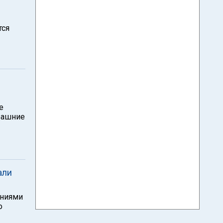
тся
е
рашние
али
ениями
о