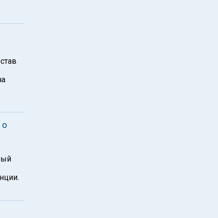
остав
на
 о
ный
нции.