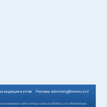
е редакции и устав
Реклама:
advertising@newsru.co.il
и материалов сайта гиперссылка на NEWSru.co.il обязательна.