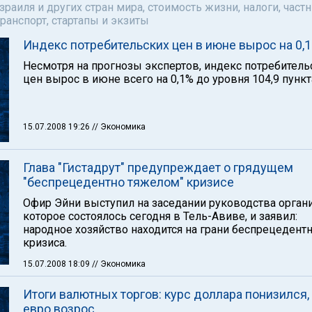
аиля и других стран мира, стоимость жизни, налоги, част
ранспорт, стартапы и экзиты
Индекс потребительских цен в июне вырос на 0,
Несмотря на прогнозы экспертов, индекс потребитель
цен вырос в июне всего на 0,1% до уровня 104,9 пункт
15.07.2008 19:26
// Экономика
Глава "Гистадрут" предупреждает о грядущем
"беспрецедентно тяжелом" кризисе
Офир Эйни выступил на заседании руководства орган
которое состоялось сегодня в Тель-Авиве, и заявил:
народное хозяйство находится на грани беспрецедент
кризиса.
15.07.2008 18:09
// Экономика
Итоги валютных торгов: курс доллара понизился,
евро возрос