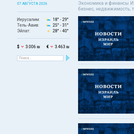
Экономика и финансы Изр
07 АВГУСТА 2026
бизнес, недвижимость, т
Иерусалим:
18° -
29°
Тель-Авив:
25° -
31°
Эйлат:
28° -
40°
$
3.006 ₪
€
3.463 ₪