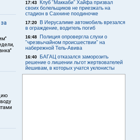
Клуб "Маккаби" Хайфа призвал
17:43
своих болельщиков не приезжать на
стадион в Сахнине поодиночке
 за
В Иерусалиме автомобиль врезался
17:20
в ограждение, водитель погиб
Полиция опровергла слухи о
16:48
им"
"чрезвычайном происшествии" на
едели,
набережной Тель-Авива
анка"
БАГАЦ отказался заморозить
16:40
решение о лишении льгот жертвователей
йешивам, в которых учатся уклонисты
цию
оводу
нтами