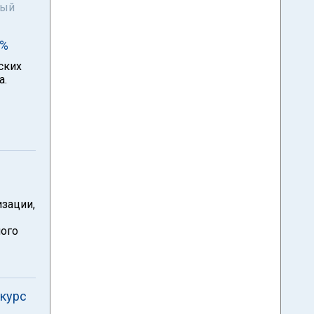
ный
1%
ских
а.
изации,
ного
 курс