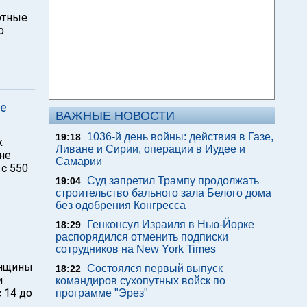
ютные
о
ре
ВАЖНЫЕ НОВОСТИ
1036-й день войны: действия в Газе,
19:18
х
Ливане и Сирии, операции в Иудее и
не
Самарии
 с 550
Суд запретил Трампу продолжать
19:04
строительство бального зала Белого дома
без одобрения Конгресса
Генконсул Израиля в Нью-Йорке
18:29
распорядился отменить подписки
сотрудников на New York Times
енщины
Состоялся первый выпуск
18:22
и
командиров сухопутных войск по
 14 до
программе "Эрез"