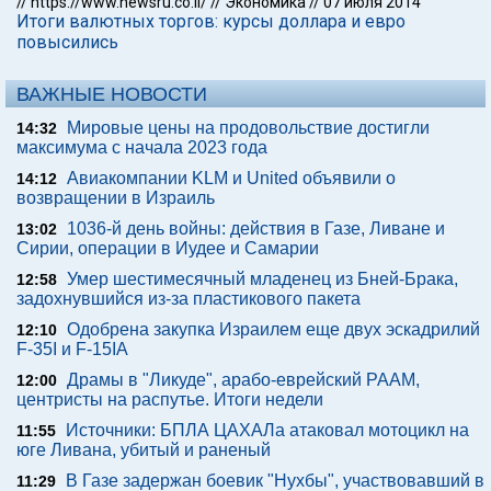
//
https://www.newsru.co.il/
//
Экономика
//
07 июля 2014
Итоги валютных торгов: курсы доллара и евро
повысились
ВАЖНЫЕ НОВОСТИ
Мировые цены на продовольствие достигли
14:32
максимума с начала 2023 года
Авиакомпании KLM и United объявили о
14:12
возвращении в Израиль
1036-й день войны: действия в Газе, Ливане и
13:02
Сирии, операции в Иудее и Самарии
Умер шестимесячный младенец из Бней-Брака,
12:58
задохнувшийся из-за пластикового пакета
Одобрена закупка Израилем еще двух эскадрилий
12:10
F-35I и F-15IA
Драмы в "Ликуде", арабо-еврейский РААМ,
12:00
центристы на распутье. Итоги недели
Источники: БПЛА ЦАХАЛа атаковал мотоцикл на
11:55
юге Ливана, убитый и раненый
В Газе задержан боевик "Нухбы", участвовавший в
11:29