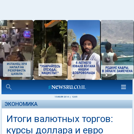
ИСПАНЕЦ ЗРЯ
НАПАЛ НА
РЕЗЕРВИСТА
ЦАХАЛА
15 ИЮЛЯ 2014
|
12:05
ЭКОНОМИКА
Итоги валютных торгов:
курсы доллара и евро