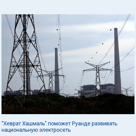
"Хеврат Хашмаль" поможет Руанде развивать
национальную электросеть