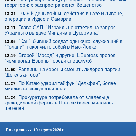
территориях распространяется бешенство
1039-й день войны: действия в Газе и Ливане,
13:31
операции в Иудее и Самарии
Глава САП: "Израиль не ответил на запрос
13:11
Украины о выдаче Миндича и Цукермана"
"Кан": бывший солдат-одиночка, служивший в
13:05
"Голани", покончил с собой в Нью-Йорке
Второй "Мосад" и другие: L'Express провел
12:19
"чемпионат Европы" среди спецслужб
Раввины намерены сменить лидеров партии
11:50
"Дегель а-Тора"
По Китаю ударил тайфун "Дельфин", более
11:27
миллиона эвакуированных
Прокуратура потребовала от владельца
11:24
крокодиловой фермы в Пцаэле более миллиона
шекелей
Понедельник, 10 августа 2026 г.