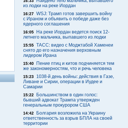
Найдено тело мальчика, выпавшего
16:33
из лодки на реке Иордан
WSJ: Трамп готов завершить войну
16:27
с Ираном и объявить о победе даже без
ядерного соглашения
На реке Иордан ведется поиск 12-
16:05
летнего мальчика, выпавшего из лодки
ТАСС: видео с Моджтабой Хаменеи
15:55
снято до его назначения верховным
лидером Ирана
Пение птиц и китов подчиняется тем
15:40
же закономерностям, что и речь человека
1038-й день войны: действия в Газе,
15:23
Ливане и Сирии, операции в Иудее и
Самарии
Большинством в один голос:
15:22
бывший адвокат Трампа утвержден
генеральным прокурором США
Болгария возложила на Украину
14:42
ответственность за взрыв БПЛА на своей
территории