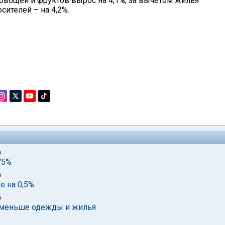
овощей и фруктов вырос на 4,1%; за вычетом жилья
сителей – на 4,2%.
9
75%
9
е на 0,5%
9
– меньше одежды и жилья