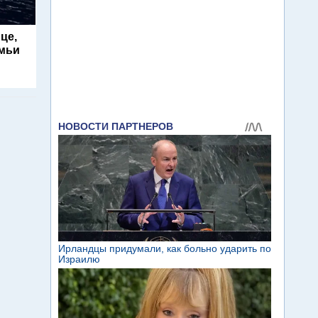
це,
емьи