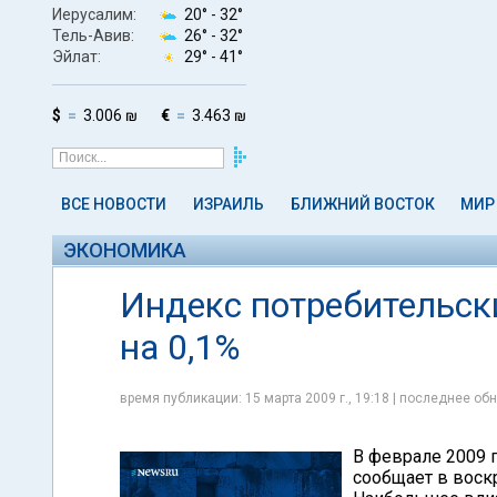
Иерусалим:
20° -
32°
Тель-Авив:
26° -
32°
Эйлат:
29° -
41°
$
3.006 ₪
€
3.463 ₪
ВСЕ НОВОСТИ
ИЗРАИЛЬ
БЛИЖНИЙ ВОСТОК
МИР
ЭКОНОМИКА
Индекс потребительск
на 0,1%
время публикации: 15 марта 2009 г., 19:18 | последнее обн
В феврале 2009 г
сообщает в воскр