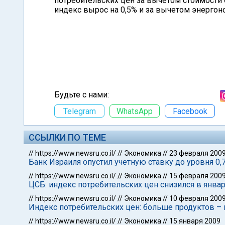
потребительских цен за вычетом стоимости 
индекс вырос на 0,5% и за вычетом энергоно
Будьте с нами:
Telegram
WhatsApp
Facebook
ССЫЛКИ ПО ТЕМЕ
//
https://www.newsru.co.il/
//
Экономика
//
23 февраля 200
Банк Израиля опустил учетную ставку до уровня 0,
//
https://www.newsru.co.il/
//
Экономика
//
15 февраля 200
ЦСБ: индекс потребительских цен снизился в январ
//
https://www.newsru.co.il/
//
Экономика
//
10 февраля 200
Индекс потребительских цен: больше продуктов 
//
https://www.newsru.co.il/
//
Экономика
//
15 января 2009