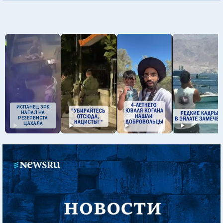
ИСПАНЕЦ ЗРЯ
НАПАЛ НА
РЕЗЕРВИСТА
ЦАХАЛА