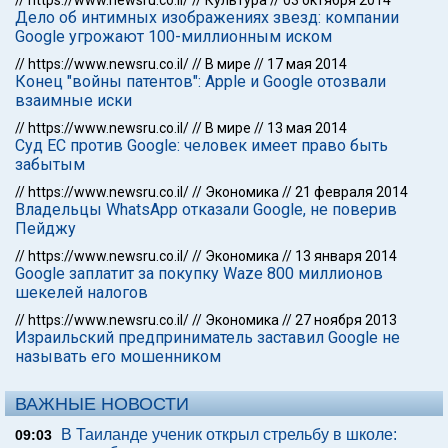
//
https://www.newsru.co.il/
//
Культура
//
03 октября 2014
Дело об интимных изображениях звезд: компании
Google угрожают 100-миллионным иском
//
https://www.newsru.co.il/
//
В мире
//
17 мая 2014
Конец "войны патентов": Apple и Google отозвали
взаимные иски
//
https://www.newsru.co.il/
//
В мире
//
13 мая 2014
Суд ЕС против Google: человек имеет право быть
забытым
//
https://www.newsru.co.il/
//
Экономика
//
21 февраля 2014
Владельцы WhatsApp отказали Google, не поверив
Пейджу
//
https://www.newsru.co.il/
//
Экономика
//
13 января 2014
Google заплатит за покупку Waze 800 миллионов
шекелей налогов
//
https://www.newsru.co.il/
//
Экономика
//
27 ноября 2013
Израильский предприниматель заставил Google не
называть его мошенником
ВАЖНЫЕ НОВОСТИ
В Таиланде ученик открыл стрельбу в школе:
09:03