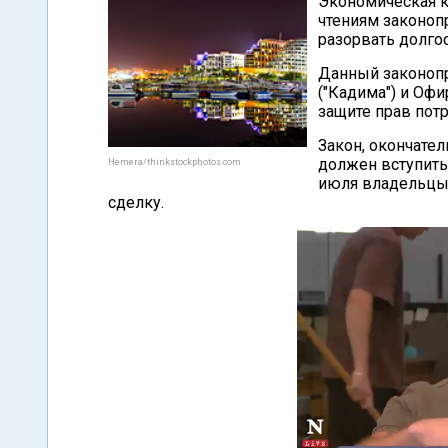
Экономическая к
чтениям законоп
разорвать долго
Данный законоп
("Кадима") и Офи
защите прав потр
Закон, окончате
должен вступить 
Hemera/thinkstockphotos.com
июля владельцы 
сделку.