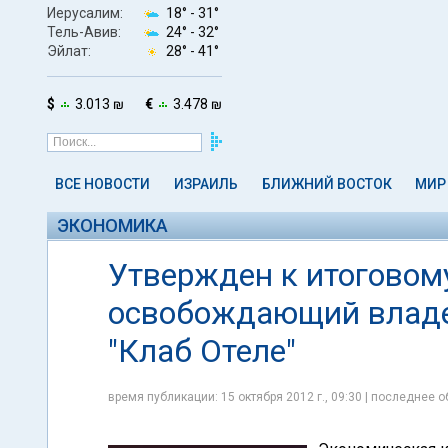
Иерусалим:
18° -
31°
Тель-Авив:
24° -
32°
Эйлат:
28° -
41°
$
3.013 ₪
€
3.478 ₪
ВСЕ НОВОСТИ
ИЗРАИЛЬ
БЛИЖНИЙ ВОСТОК
МИР
ЭКОНОМИКА
Утвержден к итоговому
освобождающий владе
"Клаб Отеле"
время публикации: 15 октября 2012 г., 09:30 | последнее о