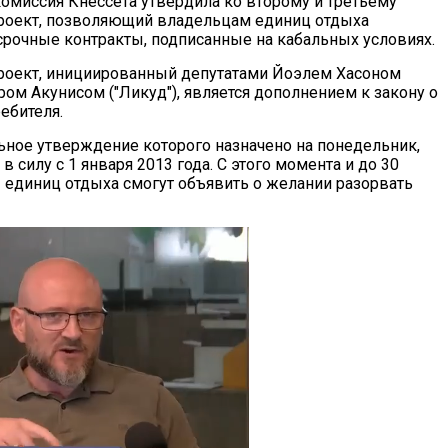
омиссия Кнессета утвердила ко второму и третьему
роект, позволяющий владельцам единиц отдыха
срочные контракты, подписанные на кабальных условиях.
роект, инициированный депутатами Йоэлем Хасоном
ром Акунисом ("Ликуд"), является дополнением к закону о
ебителя.
льное утверждение которого назначено на понедельник,
в силу с 1 января 2013 года. С этого момента и до 30
единиц отдыха смогут объявить о желании разорвать