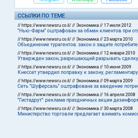
ССЫЛКИ ПО ТЕМЕ
//
https://www.newsru.co.il/
//
Экономика
//
17 июля 2012
"Нью-Фарм" оштрафован за обман клиентов при от
//
https://www.newsru.co.il/
//
Экономика
//
23 марта 2010
Объединение турагентов: закон о защите потреби
//
https://www.newsru.co.il/
//
Экономика
//
12 января 2010
Утвержден закон, разрешающий разрывать сделку
//
https://www.newsru.co.il/
//
Экономика
//
10 июня 2009
Кнессет утвердил поправку к закону, регламенти
//
https://www.newsru.co.il/
//
Экономика
//
09 марта 2009
Сеть "Шуферсаль" оштрафована за введение потре
//
https://www.newsru.co.il/
//
Экономика
//
16 апреля 2008
"Гистадрут": реклама праздничных акции дезинфор
//
https://www.newsru.co.il/
//
Экономика
//
30 марта 2008
Министерство торговли предлагает взимать комис