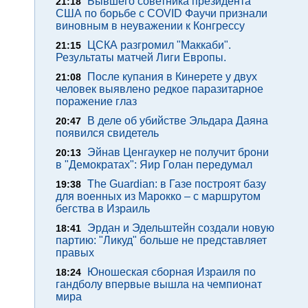
Бывшего советника президента
21:18
США по борьбе с COVID Фаучи признали
виновным в неуважении к Конгрессу
ЦСКА разгромил "Маккаби".
21:15
Результаты матчей Лиги Европы.
После купания в Кинерете у двух
21:08
человек выявлено редкое паразитарное
поражение глаз
В деле об убийстве Эльдара Даяна
20:47
появился свидетель
Эйнав Ценгаукер не получит брони
20:13
в "Демократах": Яир Голан передумал
The Guardian: в Газе построят базу
19:38
для военных из Марокко – с маршрутом
бегства в Израиль
Эрдан и Эдельштейн создали новую
18:41
партию: "Ликуд" больше не представляет
правых
Юношеская сборная Израиля по
18:24
гандболу впервые вышла на чемпионат
мира