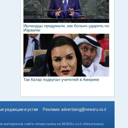
е редакции и устав
Реклама:
advertising@newsru.co.il
и материалов сайта гиперссылка на NEWSru.co.il обязательна.