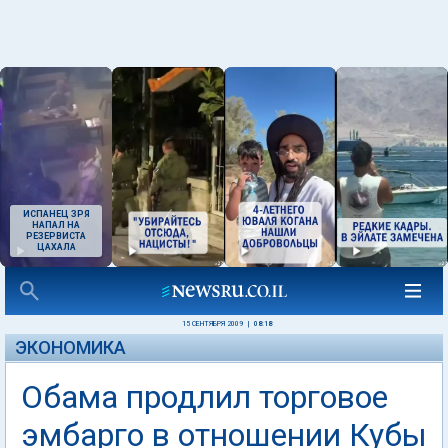
ИСПАНЕЦ ЗРЯ
НАПАЛ НА
РЕЗЕРВИСТА
ЦАХАЛА
15 СЕНТЯБРЯ 2009
|
08:18
ЭКОНОМИКА
Обама продлил торговое
эмбарго в отношении Кубы