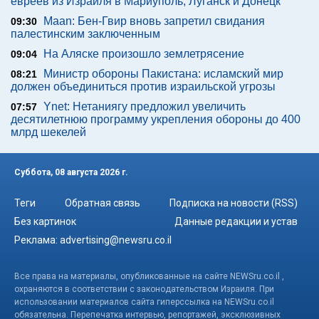
евреев из Израиля в Мариуполь, Луганск и Донецк
Maan: Бен-Гвир вновь запретил свидания
09:30
палестинским заключенным
На Аляске произошло землетрясение
09:04
Министр обороны Пакистана: исламский мир
08:21
должен объединиться против израильской угрозы
Ynet: Нетаниягу предложил увеличить
07:57
десятилетнюю программу укрепления обороны до 400
млрд шекелей
Суббота, 08 августа 2026 г.
Теги
Обратная связь
Подписка на новости (RSS)
Без картинок
Данные редакции и устав
Реклама:
advertising@newsru.co.il
Все права на материалы, опубликованные на сайте NEWSru.co.il ,
охраняются в соответствии с законодательством Израиля. При
использовании материалов сайта гиперссылка на NEWSru.co.il
обязательна. Перепечатка интервью, репортажей, эксклюзивных