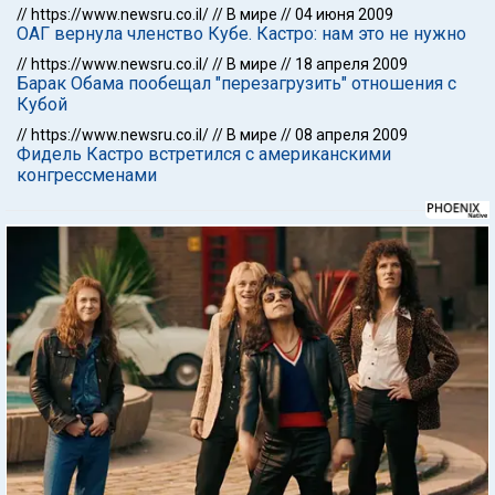
//
https://www.newsru.co.il/
//
В мире
//
04 июня 2009
ОАГ вернула членство Кубе. Кастро: нам это не нужно
//
https://www.newsru.co.il/
//
В мире
//
18 апреля 2009
Барак Обама пообещал "перезагрузить" отношения с
Кубой
//
https://www.newsru.co.il/
//
В мире
//
08 апреля 2009
Фидель Кастро встретился с американскими
конгрессменами