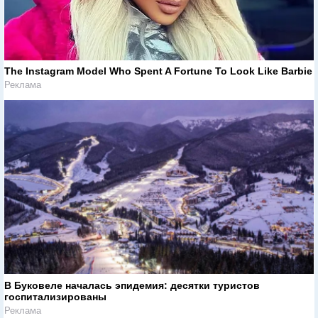
The Instagram Model Who Spent A Fortune To Look Like Barbie
Реклама
В Буковеле началась эпидемия: десятки туристов
госпитализированы
Реклама