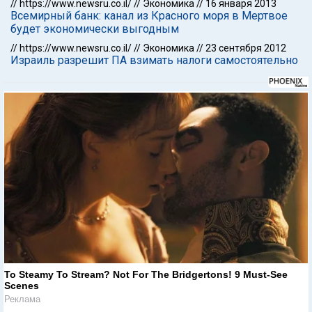
//
https://www.newsru.co.il/
//
Экономика
//
16 января 2013
Всемирный банк: канал из Красного моря в Мертвое
будет экономически выгодным
//
https://www.newsru.co.il/
//
Экономика
//
23 сентября 2012
Израиль разрешит ПА взимать налоги самостоятельно
To Steamy To Stream? Not For The Bridgertons! 9 Must-See
Scenes
Реклама