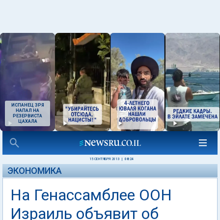
ИСПАНЕЦ ЗРЯ
НАПАЛ НА
РЕЗЕРВИСТА
ЦАХАЛА
15 СЕНТЯБРЯ 2013
|
08:24
ЭКОНОМИКА
На Генассамблее ООН
Израиль объявит об