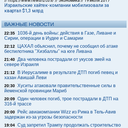
//
https://www.newsru.co.il/
//
Экономика
//
19 июля 2017
Израильские хайтек-компании мобилизовали за
квартал $1,3 млрд
ВАЖНЫЕ НОВОСТИ
1036-й день войны: действия в Газе, Ливане и
22:35
Сирии, операции в Иудее и Самарии
ЦАХАЛ объяснил, почему не сообщил об атаке
22:12
беспилотника "Хизбаллы" на юге Ливана
Два человека пострадали от укусов змей на
21:40
севере Израиля
В Иерусалиме в результате ДТП погиб певец и
21:12
хазан Авишай Леви
Хуситы атаковали правительственные силы в
20:30
йеменской провинции Мариб
Один человек погиб, трое пострадали в ДТП на
20:09
316-й трассе
Рейс авиакомпании Wizz из Рима в Тель-Авив
20:00
задержан из-за угрозы безопасности
Суд запретил Трампу продолжать строительство
19:04