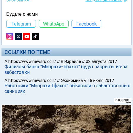
СЛЕДУЮЩАЯ СТАТЬЯ
ЭКОНОМИКА
Будьте с нами:
Telegram
WhatsApp
Facebook
ССЫЛКИ ПО ТЕМЕ
//
https://www.newsru.co.il/
//
В Израиле
//
02 августа 2017
Филиалы банка "Мизрахи-Тфахот" будут закрыты из-за
забастовки
//
https://www.newsru.co.il/
//
Экономика
//
18 июля 2017
Работники "Мизрахи Тфахот" объявили о забастовочных
санкциях