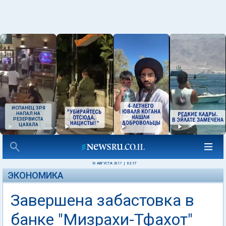
ИСПАНЕЦ ЗРЯ
НАПАЛ НА
РЕЗЕРВИСТА
ЦАХАЛА
16 АВГУСТА 2017
|
02:17
ЭКОНОМИКА
Завершена забастовка в
банке "Мизрахи-Тфахот"