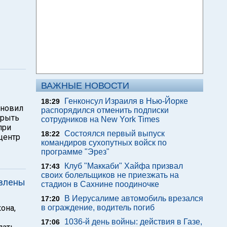
ВАЖНЫЕ НОВОСТИ
Генконсул Израиля в Нью-Йорке
18:29
ановил
распорядился отменить подписки
крыть
сотрудников на New York Times
при
Состоялся первый выпуск
18:22
центр
командиров сухопутных войск по
программе "Эрез"
Клуб "Маккаби" Хайфа призвал
17:43
своих болельщиков не приезжать на
авлены
стадион в Сахнине поодиночке
В Иерусалиме автомобиль врезался
17:20
она,
в ограждение, водитель погиб
1036-й день войны: действия в Газе,
17:06