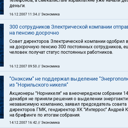
телефонов, а смекалистые израильтяне уже начали де
деньги.
16.12.2007 11:34
// Экономика
300 сотрудников Электрической компании отпр
на пенсию досрочно
Совет директоров Электрической компании одобрил 
на досрочную пенсию 300 постоянных сотрудников, е
человек получат статус постоянных работников.
16.12.2007 09:50
// Экономика
"Онэксим" не поддержал выделение "Энергопол
из "Норильского никеля"
Акционеры "Норникеля" на внеочередном собрании 1
декабря не приняли решения о выделении энергоакти
независимую компанию, заявил председатель совета
директоров ГМК, гендиректор ХК "Интеррос" Андрей 
на брифинге по итогам собрания.
14.12.2007 16:42
// Экономика