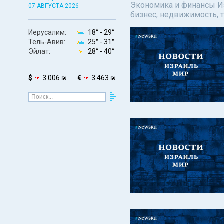
Экономика и финансы Изр
07 АВГУСТА 2026
бизнес, недвижимость, т
Иерусалим:
18° -
29°
Тель-Авив:
25° -
31°
Эйлат:
28° -
40°
$
3.006 ₪
€
3.463 ₪