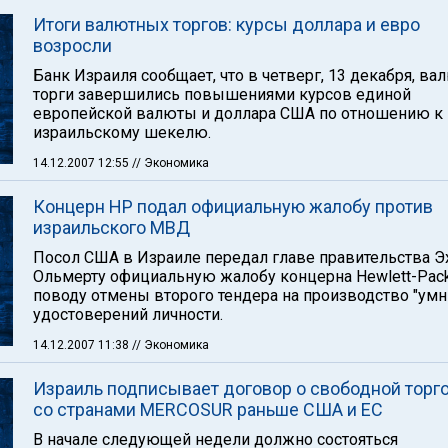
Итоги валютных торгов: курсы доллара и евро
возросли
Банк Израиля сообщает, что в четверг, 13 декабря, в
торги завершились повышениями курсов единой
европейской валюты и доллара США по отношению к
израильскому шекелю.
14.12.2007 12:55
// Экономика
Концерн HP подал официальную жалобу против
израильского МВД
Посол США в Израиле передал главе правительства Э
Ольмерту официальную жалобу концерна Hewlett-Pack
поводу отмены второго тендера на производство "ум
удостоверений личности.
14.12.2007 11:38
// Экономика
Израиль подписывает договор о свободной торг
со странами MERCOSUR раньше США и ЕС
В начале следующей недели должно состояться