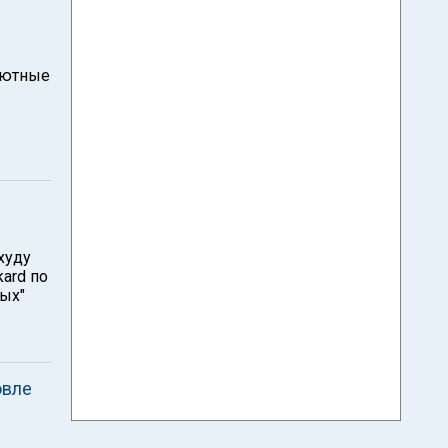
алютные
худу
ard по
ных"
овле