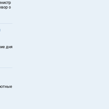
инистр
овор о
я
ние дня
алютные