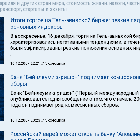
аиля и других стран мира, стоимость жизни, налоги, част
ранспорт, стартапы и экзиты
Итоги торгов на Тель-авивской бирже: резкие па
основных индексов
В воскресенье, 16 декабря, торги на Тель-авивской б
характеризовались негативными тенденциями, в тече
были зафиксированы резкие понижения основных ин
.
16.12.2007 22:21
// Экономика
Банк "Бейнлеуми а-ришон" поднимает комиссио
сборы
Банк "Бейнлеуми а-ришон" ("Первый международный 
опубликовал сегодня сообщение о том, что с начала 2
года он поднимает ряд комиссионных сборов.
16.12.2007 20:23
// Экономика
Российский еврей может открыть банку "Апоали