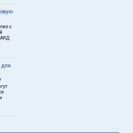
зовую
пил с
й
 МИД
а для
7
огут
ся
м