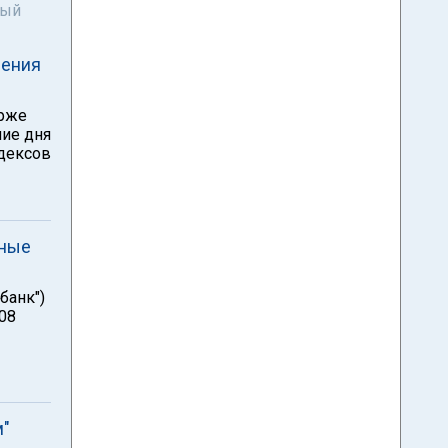
ный
дения
ирже
ние дня
дексов
нные
банк")
008
м"