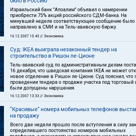
окно в Россию
Израильский банк "Апоалим" объявил о намерении
приобрести 75% акций российского СДМ-банка. На
минувшей неделе соответствующее сообщение было
направлено в СМИ и на Тель-авивскую биржу.
16.12.2007 15:43
// Экономика
Суд: IKEA выиграла незаконный тендер на
строительство в Ришон ле-Ционе
Тель-авивский суд по административным делам пост
16 декабря, что шведская компания IKEA не может от
новое отделение в Ришон ле-Ционе. Суд пояснил, что 
проведении тендера о продаже участка под торговый 
были допущены нарушения.
16.12.2007 13:33
// Экономика
"Красивые" номера мобильных телефонов выст
на продажу
Всего две недели прошло после вступления в силу зак
определившего постоянство номеров мобильных