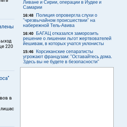
лать
Ливане и Сирии, операции в Иудее и
Самарии
Полиция опровергла слухи о
16:48
"чрезвычайном происшествии" на
набережной Тель-Авива
авлены
БАГАЦ отказался заморозить
16:40
решение о лишении льгот жертвователей
выход
йешивам, в которых учатся уклонисты
ще 220
Корсиканские сепаратисты
15:46
угрожают французам: "Оставайтесь дома.
Здесь вы не будете в безопасности"
юса"
4
вов в
Клишас