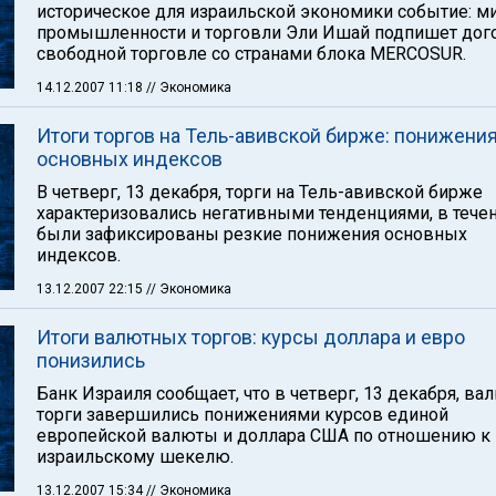
историческое для израильской экономики событие: м
промышленности и торговли Эли Ишай подпишет дог
свободной торговле со странами блока MERCOSUR.
14.12.2007 11:18
// Экономика
Итоги торгов на Тель-авивской бирже: понижени
основных индексов
В четверг, 13 декабря, торги на Тель-авивской бирже
характеризовались негативными тенденциями, в тече
были зафиксированы резкие понижения основных
индексов.
13.12.2007 22:15
// Экономика
Итоги валютных торгов: курсы доллара и евро
понизились
Банк Израиля сообщает, что в четверг, 13 декабря, в
торги завершились понижениями курсов единой
европейской валюты и доллара США по отношению к
израильскому шекелю.
13.12.2007 15:34
// Экономика