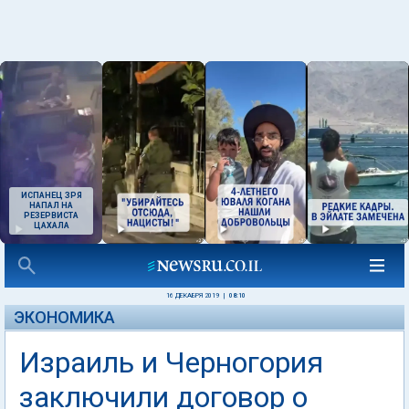
ИСПАНЕЦ ЗРЯ
НАПАЛ НА
РЕЗЕРВИСТА
ЦАХАЛА
16 ДЕКАБРЯ 2019
|
08:10
ЭКОНОМИКА
Израиль и Черногория
заключили договор о