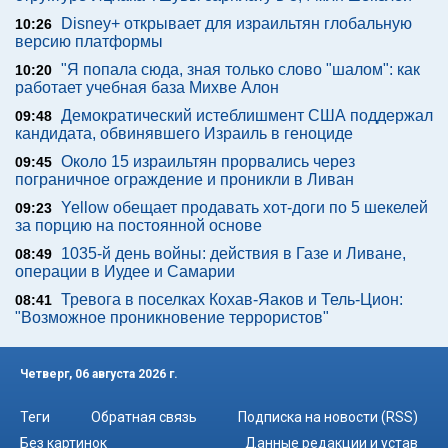
Disney+ открывает для израильтян глобальную
10:26
версию платформы
"Я попала сюда, зная только слово "шалом": как
10:20
работает учебная база Михве Алон
Демократический истеблишмент США поддержал
09:48
кандидата, обвинявшего Израиль в геноциде
Около 15 израильтян прорвались через
09:45
пограничное ограждение и проникли в Ливан
Yellow обещает продавать хот-доги по 5 шекелей
09:23
за порцию на постоянной основе
1035-й день войны: действия в Газе и Ливане,
08:49
операции в Иудее и Самарии
Тревога в поселках Кохав-Яаков и Тель-Цион:
08:41
"Возможное проникновение террористов"
Четверг, 06 августа 2026 г.
Теги
Обратная связь
Подписка на новости (RSS)
Без картинок
Данные редакции и устав