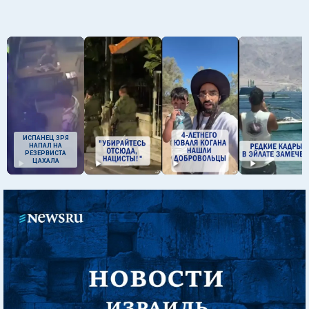
ИСПАНЕЦ ЗРЯ
НАПАЛ НА
РЕЗЕРВИСТА
ЦАХАЛА