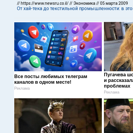
//
https://www.newsru.co.il/
//
Экономика
//
05 марта 2009
От хай-тека до текстильной промышленности: в это
Пугачева ш
Все посты любимых телеграм
и рассказал
каналов в одном месте!
проблемах
Реклама
Реклама