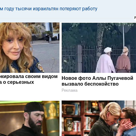
м году тысячи израильтян потеряют работу
окировала своим видом
Новое фото Аллы Пугачевой
а о серьезных
вызвало беспокойство
Реклама