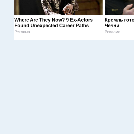
Where Are They Now? 9 Ex-Actors
Кремль гот
Found Unexpected Career Paths
Чечни
Реклама
Реклама