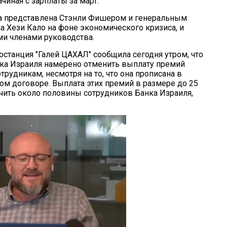
ачиная с зарплаты за март.
а представлена Стэнли Фишером и генеральным
а Хези Кало на фоне экономического кризиса, и
и членами руководства.
останция "Галей ЦАХАЛ" сообщила сегодня утром, что
ка Израиля намерено отменить выплату премий
рудникам, несмотря на то, что она прописана в
м договоре. Выплата этих премий в размере до 25
ить около половины сотрудников Банка Израиля,