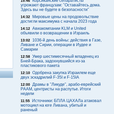
Корсиканские сепаратисты
15:46
угрожают французам: "Оставайтесь дома.
Здесь вы не будете в безопасности"
Мировые цены на продовольствие
14:32
достигли максимума с начала 2023 года
Авиакомпании KLM и United
14:12
объявили о возвращении в Израиль
1036-й день войны: действия в Газе,
13:02
Ливане и Сирии, операции в Иудее и
Самарии
Умер шестимесячный младенец из
12:58
Бней-Брака, задохнувшийся из-за
пластикового пакета
Одобрена закупка Израилем еще
12:10
двух эскадрилий F-35I и F-15IA
Драмы в "Ликуде", арабо-еврейский
12:00
РААМ, центристы на распутье. Итоги
недели
Источники: БПЛА ЦАХАЛа атаковал
11:55
мотоцикл на юге Ливана, убитый и
раненый