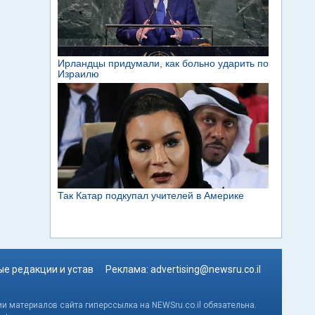
е редакции и устав
Реклама:
advertising@newsru.co.il
и материалов сайта гиперссылка на NEWSru.co.il обязательна.