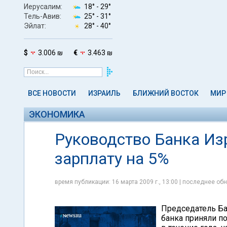
Иерусалим:
18° -
29°
Тель-Авив:
25° -
31°
Эйлат:
28° -
40°
$
3.006 ₪
€
3.463 ₪
ВСЕ НОВОСТИ
ИЗРАИЛЬ
БЛИЖНИЙ ВОСТОК
МИР
ЭКОНОМИКА
Руководство Банка Из
зарплату на 5%
время публикации: 16 марта 2009 г., 13:00 | последнее обн
Председатель Ба
банка приняли п