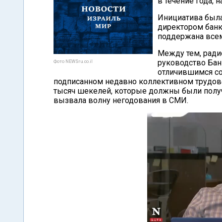
в течение года, н
Инициатива был
директором банк
поддержана всем
Между тем, ради
руководство Бан
Фото NEWSru.co.il
отличившимся сот
подписанном недавно коллективном трудово
тысяч шекелей, которые должны были получ
вызвала волну негодования в СМИ.