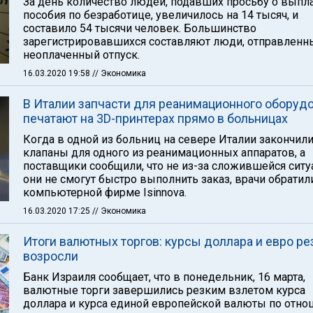
За день количество людей, подавших просьбу о выпл
пособия по безработице, увеличилось на 14 тысяч, и
составило 54 тысячи человек. Большинство
зарегистрировавшихся составляют люди, отправленн
неоплаченный отпуск.
16.03.2020 19:58
// Экономика
В Италии запчасти для реанимационного оборуд
печатают на 3D-принтерах прямо в больницах
Когда в одной из больниц на севере Италии закончил
клапаны для одного из реанимационных аппаратов, а
поставщики сообщили, что не из-за сложившейся ситу
они не смогут быстро выполнить заказ, врачи обратил
компьютерной фирме Isinnova.
16.03.2020 17:25
// Экономика
Итоги валютных торгов: курсы доллара и евро ре
возросли
Банк Израиля сообщает, что в понедельник, 16 марта,
валютные торги завершились резким взлетом курса
доллара и курса единой европейской валюты по отн