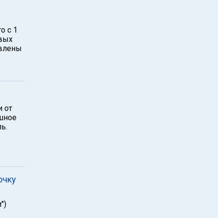
о с 1
овых
авлены
 от
ушное
ь.
очку
")