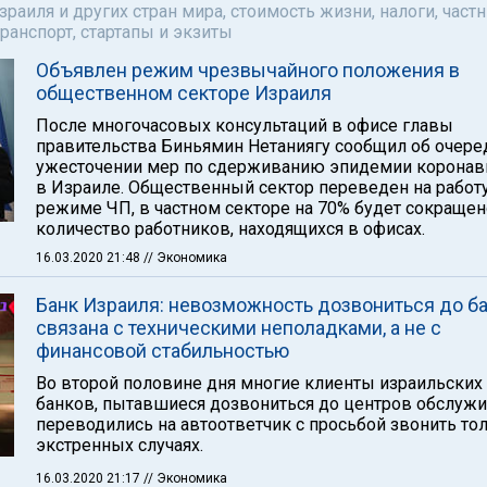
аиля и других стран мира, стоимость жизни, налоги, част
ранспорт, стартапы и экзиты
Объявлен режим чрезвычайного положения в
общественном секторе Израиля
После многочасовых консультаций в офисе главы
правительства Биньямин Нетаниягу сообщил об очер
ужесточении мер по сдерживанию эпидемии коронав
в Израиле. Общественный сектор переведен на работ
режиме ЧП, в частном секторе на 70% будет сокращен
количество работников, находящихся в офисах.
16.03.2020 21:48
// Экономика
Банк Израиля: невозможность дозвониться до б
связана с техническими неполадками, а не с
финансовой стабильностью
Во второй половине дня многие клиенты израильских
банков, пытавшиеся дозвониться до центров обслужи
переводились на автоответчик с просьбой звонить то
экстренных случаях.
16.03.2020 21:17
// Экономика