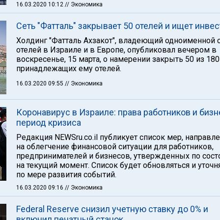
16.03.2020 10:12
// Экономика
Сеть "Фатталь" закрывает 50 отелей и ищет инве
Холдинг "Фатталь Ахзакот", владеющий одноименной 
отелей в Израиле и в Европе, опубликовал вечером в
воскресенье, 15 марта, о намерении закрыть 50 из 180
принадлежащих ему отелей.
16.03.2020 09:55
// Экономика
Коронавирус в Израиле: права работников и бизн
период кризиса
Редакция NEWSru.co.il публикует список мер, направл
на облегчение финансовой ситуации для работников,
предпринимателей и бизнесов, утвержденных по сос
на текущий момент. Список будет обновляться и уточн
по мере развития событий.
16.03.2020 09:16
// Экономика
Federal Reserve снизил учетную ставку до 0% и
включил печатный станок