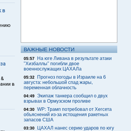
 в
лению
ВАЖНЫЕ НОВОСТИ
На юге Ливана в результате атаки
05:57
 за
"Хизбаллы" погибли двое
военнослужащих ЦАХАЛа
Прогноз погоды в Израиле на 6
05:32
 &
августа: небольшой спад жары,
пании в
переменная облачность
Экипаж танкера сообщил о двух
04:49
взрывах в Ормузском проливе
WP: Трамп потребовал от Хегсета
04:30
объяснений из-за истощения ракетных
запасов США
ЦАХАЛ нанес серию ударов по югу
03:30