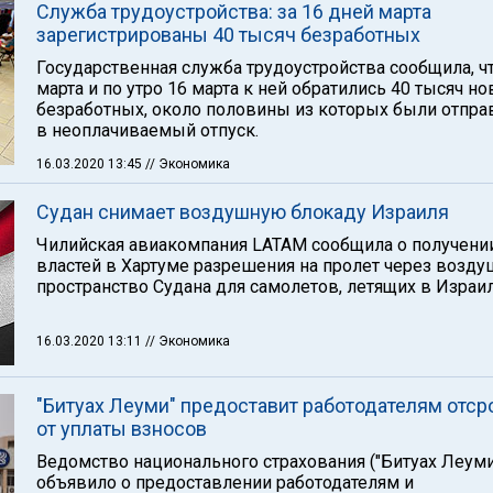
Служба трудоустройства: за 16 дней марта
зарегистрированы 40 тысяч безработных
Государственная служба трудоустройства сообщила, чт
марта и по утро 16 марта к ней обратились 40 тысяч н
безработных, около половины из которых были отпр
в неоплачиваемый отпуск.
16.03.2020 13:45
// Экономика
Судан снимает воздушную блокаду Израиля
Чилийская авиакомпания LATAM сообщила о получении
властей в Хартуме разрешения на пролет через возд
пространство Судана для самолетов, летящих в Израил
16.03.2020 13:11
// Экономика
"Битуах Леуми" предоставит работодателям отср
от уплаты взносов
Ведомство национального страхования ("Битуах Леуми
объявило о предоставлении работодателям и