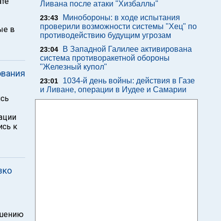
ате
Ливана после атаки "Хизбаллы"
Минобороны: в ходе испытания
23:43
проверили возможности системы "Хец" по
ые в
противодействию будущим угрозам
В Западной Галилее активирована
23:04
система противоракетной обороны
"Железный купол"
ования
1034-й день войны: действия в Газе
23:01
и Ливане, операции в Иудее и Самарии
ись
ации
ись к
зко
ошению