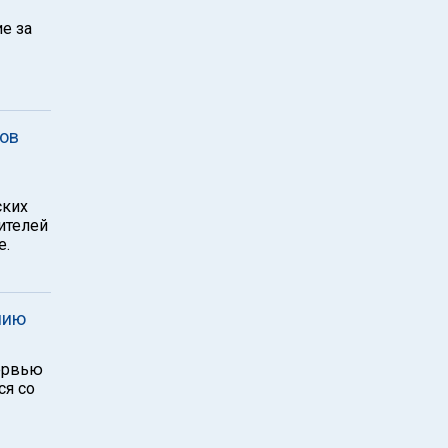
ие за
лов
ских
ителей
е.
нию
тервью
ся со