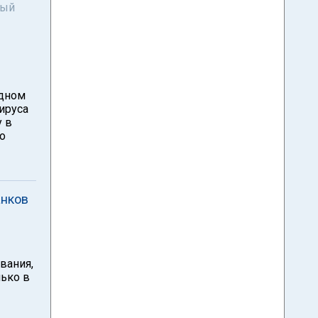
ный
едном
ируса
у в
о
анков
вания,
лько в