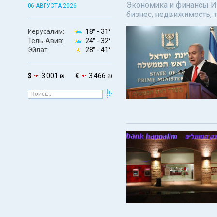
Экономика и финансы Изр
06 АВГУСТА 2026
бизнес, недвижимость, т
Иерусалим:
18° -
31°
Тель-Авив:
24° -
32°
Эйлат:
28° -
41°
$
3.001 ₪
€
3.466 ₪