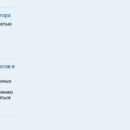
стора
сетью
есов в
енных
тоянию
яться