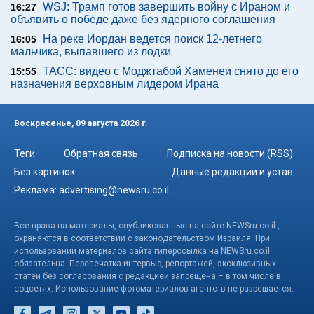
WSJ: Трамп готов завершить войну с Ираном и
16:27
объявить о победе даже без ядерного соглашения
На реке Иордан ведется поиск 12-летнего
16:05
мальчика, выпавшего из лодки
ТАСС: видео с Моджтабой Хаменеи снято до его
15:55
назначения верховным лидером Ирана
Воскресенье, 09 августа 2026 г.
Теги
Обратная связь
Подписка на новости (RSS)
Без картинок
Данные редакции и устав
Реклама:
advertising@newsru.co.il
Все права на материалы, опубликованные на сайте NEWSru.co.il ,
охраняются в соответствии с законодательством Израиля. При
использовании материалов сайта гиперссылка на NEWSru.co.il
обязательна. Перепечатка интервью, репортажей, эксклюзивных
статей без согласования с редакцией запрещена – в том числе в
соцсетях. Использование фотоматериалов агентств не разрешается.