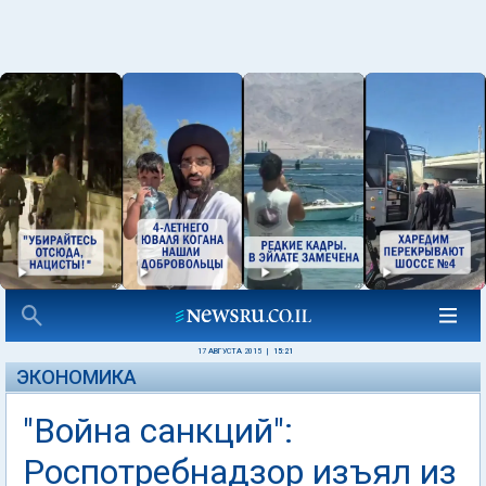
17 АВГУСТА 2015
|
15:21
ЭКОНОМИКА
"Война санкций":
Роспотребнадзор изъял из