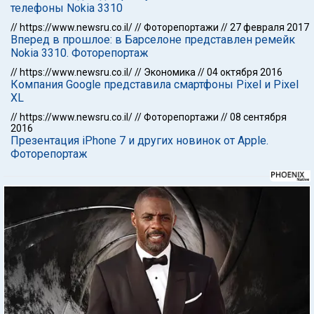
телефоны Nokia 3310
//
https://www.newsru.co.il/
//
Фоторепортажи
//
27 февраля 2017
Вперед в прошлое: в Барселоне представлен ремейк
Nokia 3310. Фоторепортаж
//
https://www.newsru.co.il/
//
Экономика
//
04 октября 2016
Компания Google представила смартфоны Pixel и Pixel
XL
//
https://www.newsru.co.il/
//
Фоторепортажи
//
08 сентября
2016
Презентация iPhone 7 и других новинок от Apple.
Фоторепортаж