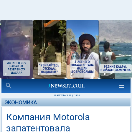
ИСПАНЕЦ ЗРЯ
НАПАЛ НА
РЕЗЕРВИСТА
ЦАХАЛА
17 АВГУСТА 2017
|
15:53
ЭКОНОМИКА
Компания Motorola
запатентовала