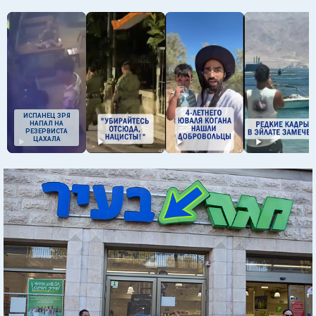
ИСПАНЕЦ ЗРЯ
НАПАЛ НА
РЕЗЕРВИСТА
ЦАХАЛА