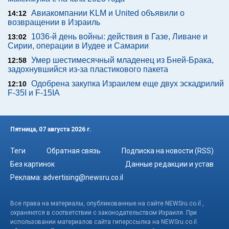
Авиакомпании KLM и United объявили о
14:12
возвращении в Израиль
1036-й день войны: действия в Газе, Ливане и
13:02
Сирии, операции в Иудее и Самарии
Умер шестимесячный младенец из Бней-Брака,
12:58
задохнувшийся из-за пластикового пакета
Одобрена закупка Израилем еще двух эскадрилий
12:10
F-35I и F-15IA
Пятница, 07 августа 2026 г.
Теги
Обратная связь
Подписка на новости (RSS)
Без картинок
Данные редакции и устав
Реклама:
advertising@newsru.co.il
Все права на материалы, опубликованные на сайте NEWSru.co.il ,
охраняются в соответствии с законодательством Израиля. При
использовании материалов сайта гиперссылка на NEWSru.co.il