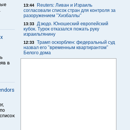
вые
Reuters: Ливан и Израиль
13:44
.
согласовали список стран для контроля за
разоружением "Хизбаллы"
Дзюдо. Юношеский европейский
13:33
кубок. Турок отказался пожать руку
израильтянину
ых
Трамп оскорблен: федеральный суд
12:33
назвал его "временным квартирантом"
Белого дома
ть
няв в
endors
r,
 по
 список