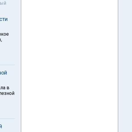
ный
сти
зкое
,
ной
ла в
лезной
й