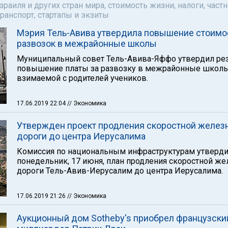
аиля и других стран мира, стоимость жизни, налоги, част
ранспорт, стартапы и экзиты
Мэрия Тель-Авива утвердила повышение стоимо
развозок в межрайонные школы
Муниципальный совет Тель-Авива-Яффо утвердил ре
повышение платы за развозку в межрайонные школы
взимаемой с родителей учеников.
17.06.2019 22:04
// Экономика
Утвержден проект продления скоростной желез
дороги до центра Иерусалима
Комиссия по национальным инфраструктурам утверди
понедельник, 17 июня, план продления скоростной же
дороги Тель-Авив-Иерусалим до центра Иерусалима.
17.06.2019 21:26
// Экономика
Аукционный дом Sotheby's приобрел французски