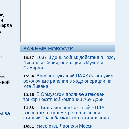
и,
ии
лиарда
у
ВАЖНЫЕ НОВОСТИ
с
1037-й день войны: действия в Газе,
15:37
Ливане и Сирии, операции в Иудее и
Самарии
Военнослужащий ЦАХАЛа получил
15:34
ем
осколочные ранения в ходе операции на
иной
юге Ливана
В Ормузском проливе атакован
15:18
танкер нефтяной компании Абу-Даби
В Болгарии неизвестный БПЛА
14:38
ы за
взорвался в километре от насосной
станции Трансбалканского газопровода
Умер отец Лионеля Месси
14:01