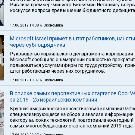
Ривлина премьер-министр Биньямин Нетаниягу впер
коснулся вопроса превышения бюджетного дефицита
17.06.2019 14:38
// Экономика
Microsoft Israel примет в штат работников, нанят
через субподрядчика
Руководство израильского департамента корпорации
Microsoft сообщило о намерении полностью прекрати
пользоваться услугами фирм по трудоустройству, при
штат работающих через них сотрудников.
17.06.2019 13:37
// Экономика
В списке самых перспективных стартапов Cool V
за 2019 - 25 израильских компаний
Крупная американская консалтинговая компания Gartne
специализирующаяся на сборе и анализе информации
сектору высоких технологий, подготовила ежегодный
самых многообещающих стартап-компаний 2019 года.