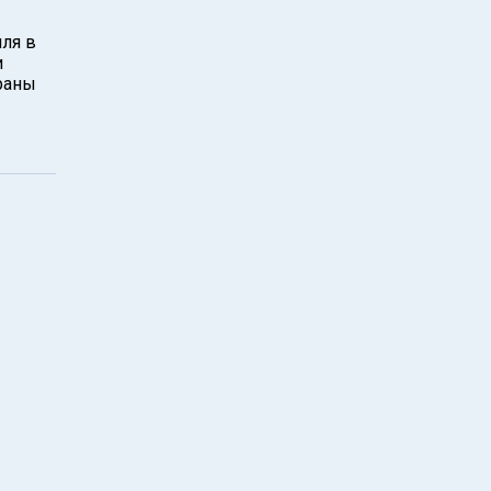
ля в
и
раны