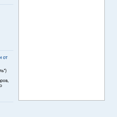
и от
ль")
ров,
ю