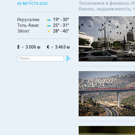
Экономика и финансы Изр
08 АВГУСТА 2026
бизнес, недвижимость, т
Иерусалим:
19° -
30°
Тель-Авив:
25° -
31°
Эйлат:
28° -
40°
$
3.006 ₪
€
3.463 ₪