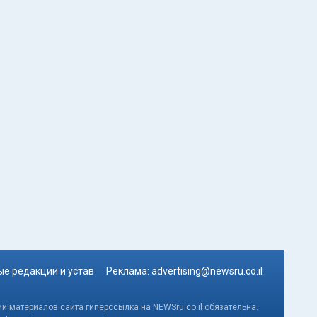
е редакции и устав
Реклама:
advertising@newsru.co.il
и материалов сайта гиперссылка на NEWSru.co.il обязательна.