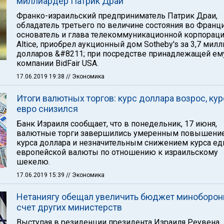
миллиардер Патрик Драи
Франко-израильский предприниматель Патрик Драи,
обладатель третьего по величине состояния во Франци
основатель и глава телекоммуникационной корпорац
Altice, приобрел аукционный дом Sotheby's за 3,7 мил
долларов &#8211; при посредстве принадлежащей ем
компании BidFair USA.
17.06.2019 19:38
// Экономика
Итоги валютных торгов: курс доллара возрос, кур
евро снизился
Банк Израиля сообщает, что в понедельник, 17 июня,
валютные торги завершились умеренным повышени
курса доллара и незначительным снижением курса ед
европейской валюты по отношению к израильскому
шекелю.
17.06.2019 15:39
// Экономика
Нетаниягу обещал увеличить бюджет миноборон
счет других министерств
Выступая в резиденции президента Израиля Реувена