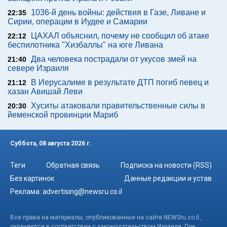
1036-й день войны: действия в Газе, Ливане и
22:35
Сирии, операции в Иудее и Самарии
ЦАХАЛ объяснил, почему не сообщил об атаке
22:12
беспилотника "Хизбаллы" на юге Ливана
Два человека пострадали от укусов змей на
21:40
севере Израиля
В Иерусалиме в результате ДТП погиб певец и
21:12
хазан Авишай Леви
Хуситы атаковали правительственные силы в
20:30
йеменской провинции Мариб
Суббота, 08 августа 2026 г.
Теги
Обратная связь
Подписка на новости (RSS)
Без картинок
Данные редакции и устав
Реклама:
advertising@newsru.co.il
Все права на материалы, опубликованные на сайте NEWSru.co.il ,
охраняются в соответствии с законодательством Израиля. При