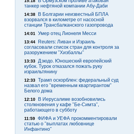
В Ормузском проливе атакован
15:18
танкер нефтяной компании Абу-Даби
В Болгарии неизвестный БПЛА
14:38
взорвался в километре от насосной
станции Трансбалканского газопровода
Умер отец Лионеля Месси
14:01
Reuters: Ливан и Израиль
13:44
согласовали список стран для контроля за
разоружением "Хизбаллы"
Дзюдо. Юношеский европейский
13:33
кубок. Турок отказался пожать руку
израильтянину
Трамп оскорблен: федеральный суд
12:33
назвал его "временным квартирантом"
Белого дома
В Иерусалиме возобновились
12:10
столкновения у кафе "Бе-Симта",
работающего в субботу
ФИФА и УЕФА прокомментировали
11:59
статью о "выплатах любовнице
Инфантино"