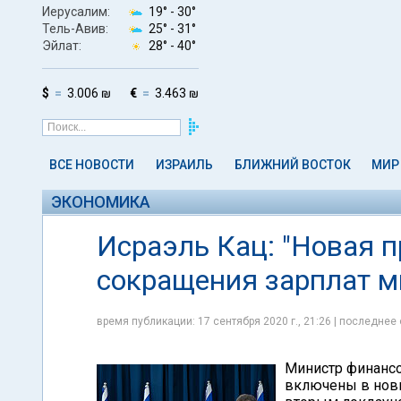
Иерусалим:
19° -
30°
Тель-Авив:
25° -
31°
Эйлат:
28° -
40°
$
3.006 ₪
€
3.463 ₪
ВСЕ НОВОСТИ
ИЗРАИЛЬ
БЛИЖНИЙ ВОСТОК
МИР
ЭКОНОМИКА
Исраэль Кац: "Новая 
сокращения зарплат м
время публикации: 17 сентября 2020 г., 21:26 | последнее 
Министр финансо
включены в новы