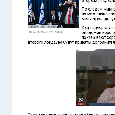
вторым локдаун
По словам минис
нового плана ст
министров, депу
Кац подчеркнул,
эпидемии корона
Flash90. Фото: О.Фитуси, А.Шаби
показывают хоро
второго локдауна будут приняты дополните