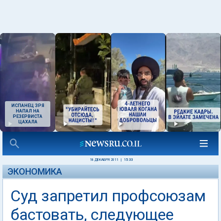
ИСПАНЕЦ ЗРЯ
НАПАЛ НА
РЕЗЕРВИСТА
ЦАХАЛА
18 ДЕКАБРЯ 2011
|
15:33
ЭКОНОМИКА
Суд запретил профсоюзам
бастовать, следующее