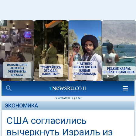
ИСПАНЕЦ ЗРЯ
НАПАЛ НА
РЕЗЕРВИСТА
ЦАХАЛА
18 ФЕВРАЛЯ 2010
|
08:41
ЭКОНОМИКА
США согласились
вычеркнуть Израиль из