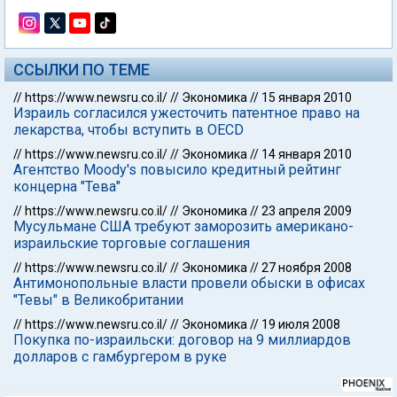
ССЫЛКИ ПО ТЕМЕ
//
https://www.newsru.co.il/
//
Экономика
//
15 января 2010
Израиль согласился ужесточить патентное право на
лекарства, чтобы вступить в OECD
//
https://www.newsru.co.il/
//
Экономика
//
14 января 2010
Агентство Moody's повысило кредитный рейтинг
концерна "Тева"
//
https://www.newsru.co.il/
//
Экономика
//
23 апреля 2009
Мусульмане США требуют заморозить американо-
израильские торговые соглашения
//
https://www.newsru.co.il/
//
Экономика
//
27 ноября 2008
Антимонопольные власти провели обыски в офисах
"Тевы" в Великобритании
//
https://www.newsru.co.il/
//
Экономика
//
19 июля 2008
Покупка по-израильски: договор на 9 миллиардов
долларов с гамбургером в руке