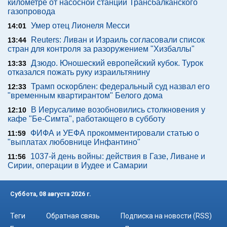
километре от насосной станции Трансбалканского
газопровода
Умер отец Лионеля Месси
14:01
Reuters: Ливан и Израиль согласовали список
13:44
стран для контроля за разоружением "Хизбаллы"
Дзюдо. Юношеский европейский кубок. Турок
13:33
отказался пожать руку израильтянину
Трамп оскорблен: федеральный суд назвал его
12:33
"временным квартирантом" Белого дома
В Иерусалиме возобновились столкновения у
12:10
кафе "Бе-Симта", работающего в субботу
ФИФА и УЕФА прокомментировали статью о
11:59
"выплатах любовнице Инфантино"
1037-й день войны: действия в Газе, Ливане и
11:56
Сирии, операции в Иудее и Самарии
Суббота, 08 августа 2026 г.
Теги
Обратная связь
Подписка на новости (RSS)