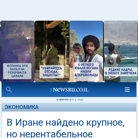
ИСПАНЕЦ ЗРЯ
НАПАЛ НА
РЕЗЕРВИСТА
ЦАХАЛА
18 ФЕВРАЛЯ 2017
|
11:42
ЭКОНОМИКА
В Иране найдено крупное,
но нерентабельное