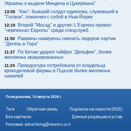
Украины о выдаче Миндича и Цукермана"
"Кан": бывший солдат-одиночка, служивший в
13:05
"Голани", покончил с собой в Нью-Йорке
Второй "Мосад" и другие: L'Express провел
12:19
"чемпионат Европы" среди спецслужб
Раввины намерены сменить лидеров партии
11:50
"Дегель а-Тора"
По Китаю ударил тайфун "Дельфин", более
11:27
миллиона эвакуированных
Прокуратура потребовала от владельца
11:24
крокодиловой фермы в Пцаэле более миллиона
шекелей
Понедельник, 10 августа 2026 г.
Теги
Обратная связь
Подписка на новости (RSS)
Без картинок
Данные редакции и устав
Реклама:
advertising@newsru.co.il