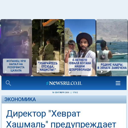
ИСПАНЕЦ ЗРЯ
НАПАЛ НА
РЕЗЕРВИСТА
ЦАХАЛА
18 СЕНТЯБРЯ 2006
|
17:02
ЭКОНОМИКА
Директор "Хеврат
Хашмаль" предупреждает