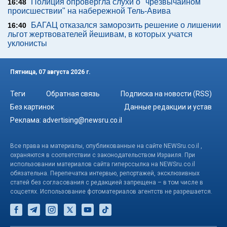
Полиция опровергла слухи о "чрезвычайном
16:48
происшествии" на набережной Тель-Авива
БАГАЦ отказался заморозить решение о лишении
16:40
льгот жертвователей йешивам, в которых учатся
уклонисты
Пятница, 07 августа 2026 г.
Теги
Обратная связь
Подписка на новости (RSS)
Без картинок
Данные редакции и устав
Реклама:
advertising@newsru.co.il
Все права на материалы, опубликованные на сайте NEWSru.co.il ,
охраняются в соответствии с законодательством Израиля. При
использовании материалов сайта гиперссылка на NEWSru.co.il
обязательна. Перепечатка интервью, репортажей, эксклюзивных
статей без согласования с редакцией запрещена – в том числе в
соцсетях. Использование фотоматериалов агентств не разрешается.