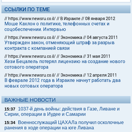
ССЫЛКИ ПО ТЕМЕ
//
https://www.newsru.co.il/
//
В Израиле
//
08 января 2012
Моше Кахлон о политике, телефонных счетах и
соцобеспечении. Интервью
//
https://www.newsru.co.il/
//
Экономика
//
04 августа 2011
Утвержден закон, отменяющий штраф за разрыв
контракта с компанией связи
//
https://www.newsru.co.il/
//
Экономика
//
31 мая 2011
Хези Бецалель потерял лицензию на создание нового
сотового оператора
//
https://www.newsru.co.il/
//
Экономика
//
12 апреля 2011
В феврале 2012 года в Израиле начнут работать два
новых сотовых оператора
ВАЖНЫЕ НОВОСТИ
1037-й день войны: действия в Газе, Ливане и
15:37
Сирии, операции в Иудее и Самарии
Военнослужащий ЦАХАЛа получил осколочные
15:34
ранения в ходе операции на юге Ливана