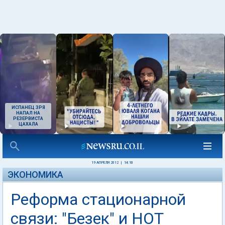
ИСПАНЕЦ ЗРЯ
НАПАЛ НА
РЕЗЕРВИСТА
ЦАХАЛА
19 АПРЕЛЯ 2012
|
14:10
ЭКОНОМИКА
Реформа стационарной
связи: "Безек" и HOT