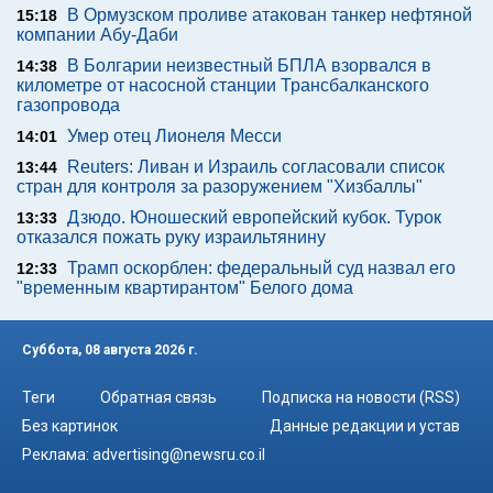
В Ормузском проливе атакован танкер нефтяной
15:18
компании Абу-Даби
В Болгарии неизвестный БПЛА взорвался в
14:38
километре от насосной станции Трансбалканского
газопровода
Умер отец Лионеля Месси
14:01
Reuters: Ливан и Израиль согласовали список
13:44
стран для контроля за разоружением "Хизбаллы"
Дзюдо. Юношеский европейский кубок. Турок
13:33
отказался пожать руку израильтянину
Трамп оскорблен: федеральный суд назвал его
12:33
"временным квартирантом" Белого дома
Суббота, 08 августа 2026 г.
Теги
Обратная связь
Подписка на новости (RSS)
Без картинок
Данные редакции и устав
Реклама:
advertising@newsru.co.il