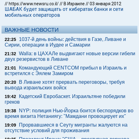
//
https://www.newsru.co.il/
//
В Израиле
//
03 января 2012
ШАБАК будет защищать от кибератак банки и сети
мобильных операторов
ВАЖНЫЕ НОВОСТИ
1037-й день войны: действия в Газе, Ливане и
22:25
Сирии, операции в Иудее и Самарии
Walla: в ЦАХАЛе выдвигают новые версии гибели
21:32
двух резервистов в Ливане
Командующий CENTCOM прибыл в Израиль и
21:01
встретился с Эялем Замиром
В Ливане хотят прервать переговоры, требуя
20:20
вывода израильских войск
Кадетский Евробаскет. Израильтяне победили
19:42
греков
NYP: полиция Нью-Йорка боится беспорядков во
19:38
время визита Нетаниягу: "Мамдани провоцирует их"
Прорвавшиеся в Сеуту мигранты жалуются на
19:09
отсутствие условий для проживания