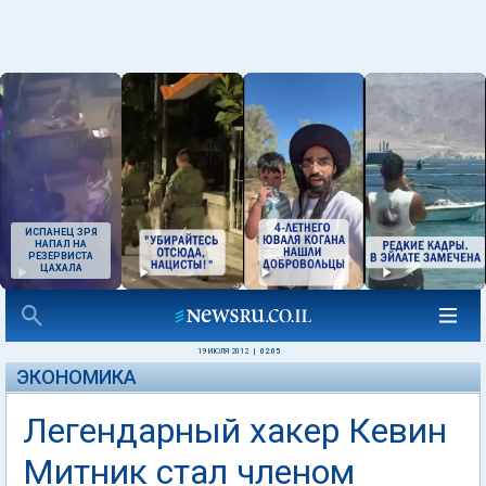
ИСПАНЕЦ ЗРЯ
НАПАЛ НА
РЕЗЕРВИСТА
ЦАХАЛА
19 ИЮЛЯ 2012
|
02:05
ЭКОНОМИКА
Легендарный хакер Кевин
Митник стал членом