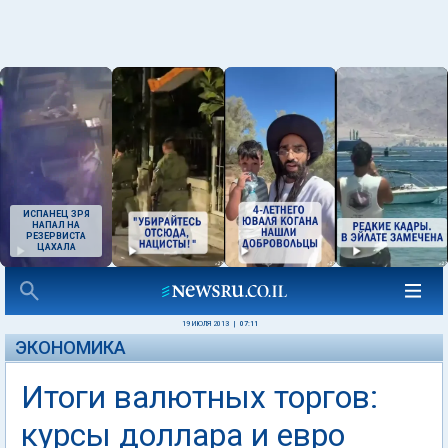
ИСПАНЕЦ ЗРЯ
НАПАЛ НА
РЕЗЕРВИСТА
ЦАХАЛА
19 ИЮЛЯ 2013
|
07:11
ЭКОНОМИКА
Итоги валютных торгов:
курсы доллара и евро