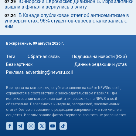
Юниорский Евробаскет. Дивизион В. Израильтянки
07:29
вышли в финал и вернулись в элиту
В Канаде опубликован отчет об антисемитизме в
07:24
университетах: 96% студентов-евреев сталкивались с
ним
Воскресенье, 09 августа 2026 г.
Теги
Обратная связь
Подписка на новости (RSS)
Без картинок
Данные редакции и устав
Реклама:
advertising@newsru.co.il
Все права на материалы, опубликованные на сайте NEWSru.co.il ,
охраняются в соответствии с законодательством Израиля. При
использовании материалов сайта гиперссылка на NEWSru.co.il
обязательна. Перепечатка интервью, репортажей, эксклюзивных
статей без согласования с редакцией запрещена – в том числе в
соцсетях. Использование фотоматериалов агентств не разрешается.