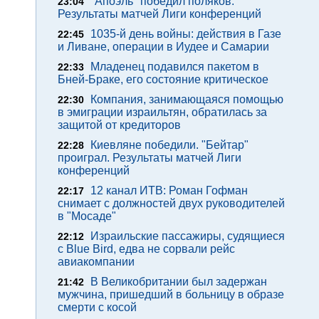
"Апоэль" победил поляков.
23:04
Результаты матчей Лиги конференций
1035-й день войны: действия в Газе
22:45
и Ливане, операции в Иудее и Самарии
Младенец подавился пакетом в
22:33
Бней-Браке, его состояние критическое
Компания, занимающаяся помощью
22:30
в эмиграции израильтян, обратилась за
защитой от кредиторов
Киевляне победили. "Бейтар"
22:28
проиграл. Результаты матчей Лиги
конференций
12 канал ИТВ: Роман Гофман
22:17
снимает с должностей двух руководителей
в "Мосаде"
Израильские пассажиры, судящиеся
22:12
с Blue Bird, едва не сорвали рейс
авиакомпании
В Великобритании был задержан
21:42
мужчина, пришедший в больницу в образе
смерти с косой