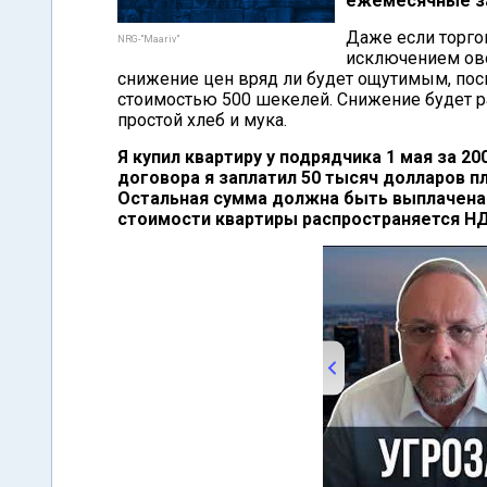
ежемесячные за
Даже если торго
NRG-"Maariv"
исключением ово
снижение цен вряд ли будет ощутимым, пос
стоимостью 500 шекелей. Снижение будет р
простой хлеб и мука.
Я купил квартиру у подрядчика 1 мая за 2
договора я заплатил 50 тысяч долларов п
Остальная сумма должна быть выплачена 
стоимости квартиры распространяется НД
00:00
/
28:18