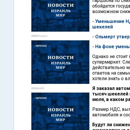
Гиршзона по сни
обойдется госуд
возможном сниж
- Уменьшение Н
шекелей
- Ольмерт утве
NEWSru.co.il
- На фоне умен
Однако не стоит
супермаркет. Сл
действительно м
ответов на самы
хотели знать о 
Я заказал автом
ototoy.com
тысяч шекелей 
июля, в каком р
Размер НДС, вып
автомобиля и сос
Будут ли снижен