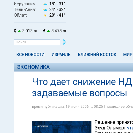
Иерусалим:
18° -
31°
Тель-Авив:
24° -
32°
Эйлат:
28° -
41°
$
3.013 ₪
€
3.478 ₪
ВСЕ НОВОСТИ
ИЗРАИЛЬ
БЛИЖНИЙ ВОСТОК
МИР
ЭКОНОМИКА
Что дает снижение НД
задаваемые вопросы
время публикации: 19 июня 2006 г., 08:25 | последнее обно
Решение принято
Эхуд Ольмерт
ут