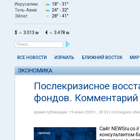
Иерусалим:
18° -
31°
Тель-Авив:
24° -
32°
Эйлат:
28° -
41°
$
3.013 ₪
€
3.478 ₪
ВСЕ НОВОСТИ
ИЗРАИЛЬ
БЛИЖНИЙ ВОСТОК
МИР
ЭКОНОМИКА
Послекризисное восст
фондов. Комментарий 
время публикации: 19 июня 2009 г., 08:53 | последнее обно
Сайт NEWSru.co.
консультантом б