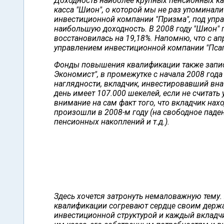
Доходность наиболее крупных пенсионных кас
касса "Шион", о которой мы не раз упоминал
инвестиционной компании "Призма", под упра
наибольшую доходность. В 2008 году "Шион" 
восстановилась на 19,18%. Напомню, что с ап
управлением инвестиционной компании "Псаг
Фонды повышения квалификации также запис
Экономист", в промежутке с начала 2008 года
наглядности, вкладчик, инвестировавший вна
день имеет 107.000 шекелей, если не считать
внимание на сам факт того, что вкладчик нах
произошли в 2008-м году (на свободное паде
пенсионных накоплений и т.д.).
Здесь хочется затронуть немаловажную тему
квалификации согревают сердце своим держат
инвестиционной структурой и каждый вкладч