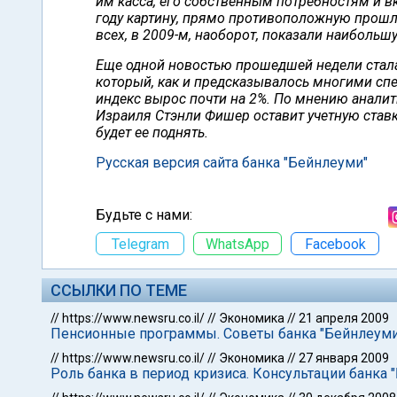
им касса, его собственным потребностям и 
году картину, прямо противоположную прошлог
всех, в 2009-м, наоборот, показали наибольш
Еще одной новостью прошедшей недели стала
который, как и предсказывалось многими спе
индекс вырос почти на 2%. По мнению анали
Израиля Стэнли Фишер оставит учетную ставк
будет ее поднять.
Русская версия сайта банка "Бейнлеуми"
Будьте с нами:
Telegram
WhatsApp
Facebook
ССЫЛКИ ПО ТЕМЕ
//
https://www.newsru.co.il/
//
Экономика
//
21 апреля 2009
Пенсионные программы. Советы банка "Бейнлеуми
//
https://www.newsru.co.il/
//
Экономика
//
27 января 2009
Роль банка в период кризиса. Консультации банка 