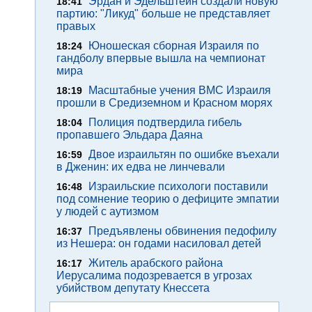
Эрдан и Эдельштейн создали новую
18:41
партию: "Ликуд" больше не представляет
правых
Юношеская сборная Израиля по
18:24
гандболу впервые вышла на чемпионат
мира
Масштабные учения ВМС Израиля
18:19
прошли в Средиземном и Красном морях
Полиция подтвердила гибель
18:04
пропавшего Эльдара Даяна
Двое израильтян по ошибке въехали
16:59
в Дженин: их едва не линчевали
Израильские психологи поставили
16:48
под сомнение теорию о дефиците эмпатии
у людей с аутизмом
Предъявлены обвинения педофилу
16:37
из Нешера: он годами насиловал детей
Житель арабского района
16:17
Иерусалима подозревается в угрозах
убийством депутату Кнессета