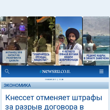
ИСПАНЕЦ ЗРЯ
НАПАЛ НА
РЕЗЕРВИСТА
ЦАХАЛА
19 ИЮНЯ 2011
|
11:36
ЭКОНОМИКА
Кнессет отменяет штрафы
за разрыв договора в