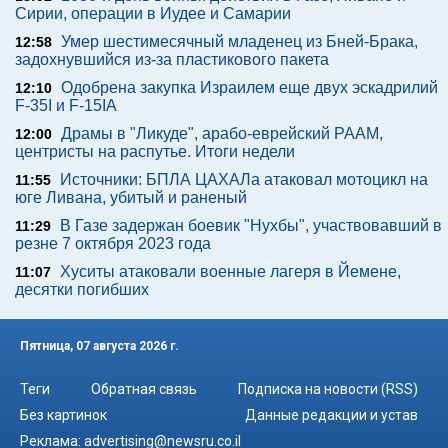
Сирии, операции в Иудее и Самарии
Умер шестимесячный младенец из Бней-Брака,
12:58
задохнувшийся из-за пластикового пакета
Одобрена закупка Израилем еще двух эскадрилий
12:10
F-35I и F-15IA
Драмы в "Ликуде", арабо-еврейский РААМ,
12:00
центристы на распутье. Итоги недели
Источники: БПЛА ЦАХАЛа атаковал мотоцикл на
11:55
юге Ливана, убитый и раненый
В Газе задержан боевик "Нухбы", участвовавший в
11:29
резне 7 октября 2023 года
Хуситы атаковали военные лагеря в Йемене,
11:07
десятки погибших
Пятница, 07 августа 2026 г.
Теги
Обратная связь
Подписка на новости (RSS)
Без картинок
Данные редакции и устав
Реклама:
advertising@newsru.co.il