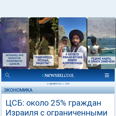
ИСПАНЕЦ ЗРЯ
НАПАЛ НА
РЕЗЕРВИСТА
ЦАХАЛА
01 ДЕКАБРЯ 2021
|
19:41
ЭКОНОМИКА
ЦСБ: около 25% граждан
Израиля с ограниченными