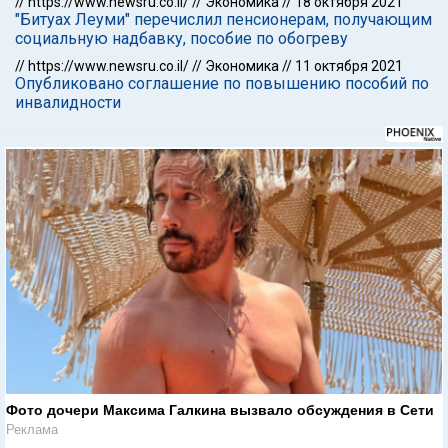
//
https://www.newsru.co.il/
//
Экономика
//
18 октября 2021
"Битуах Леуми" перечислил пенсионерам, получающим
социальную надбавку, пособие по обогреву
//
https://www.newsru.co.il/
//
Экономика
//
11 октября 2021
Опубликовано соглашение по повышению пособий по
инвалидности
Фото дочери Максима Галкина вызвало обсуждения в Сети
Реклама