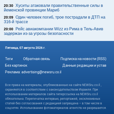
Хуситы атаковали правительственные силы в
20:30
йеменской провинции Мариб
Один человек погиб, трое пострадали в ДТП на
20:09
316-й трассе
Рейс авиакомпании Wizz из Рима в Тель-Авив
20:00
задержан из-за угрозы безопасности
Пятница, 07 августа 2026 г.
Теги
Обратная связь
Подписка на новости (RSS)
Без картинок
Данные редакции и устав
Реклама:
advertising@newsru.co.il
Все права на материалы, опубликованные на сайте NEWSru.co.il ,
охраняются в соответствии с законодательством Израиля. При
использовании материалов сайта гиперссылка на NEWSru.co.il
обязательна. Перепечатка интервью, репортажей, эксклюзивных
статей без согласования с редакцией запрещена – в том числе в
соцсетях. Использование фотоматериалов агентств не разрешается.