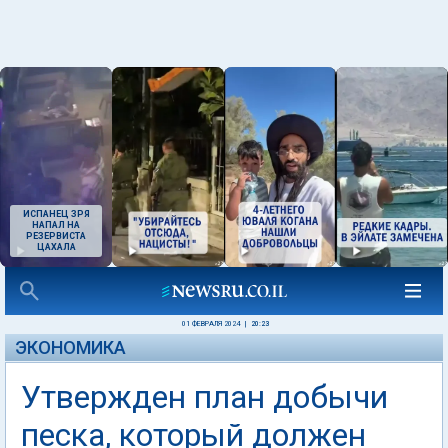
ИСПАНЕЦ ЗРЯ
НАПАЛ НА
РЕЗЕРВИСТА
ЦАХАЛА
01 ФЕВРАЛЯ 2024
|
20:23
ЭКОНОМИКА
Утвержден план добычи
песка, который должен