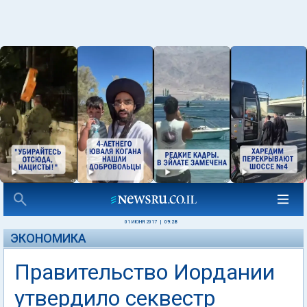
01 ИЮНЯ 2017
|
09:28
ЭКОНОМИКА
Правительство Иордании
утвердило секвестр