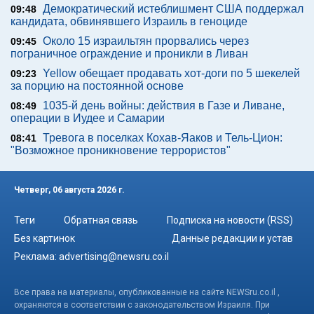
Демократический истеблишмент США поддержал
09:48
кандидата, обвинявшего Израиль в геноциде
Около 15 израильтян прорвались через
09:45
пограничное ограждение и проникли в Ливан
Yellow обещает продавать хот-доги по 5 шекелей
09:23
за порцию на постоянной основе
1035-й день войны: действия в Газе и Ливане,
08:49
операции в Иудее и Самарии
Тревога в поселках Кохав-Яаков и Тель-Цион:
08:41
"Возможное проникновение террористов"
Четверг, 06 августа 2026 г.
Теги
Обратная связь
Подписка на новости (RSS)
Без картинок
Данные редакции и устав
Реклама:
advertising@newsru.co.il
Все права на материалы, опубликованные на сайте NEWSru.co.il ,
охраняются в соответствии с законодательством Израиля. При