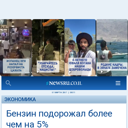
ИСПАНЕЦ ЗРЯ
НАПАЛ НА
РЕЗЕРВИСТА
ЦАХАЛА
01 МАРТА 2007
|
08:11
ЭКОНОМИКА
Бензин подорожал более
чем на 5%