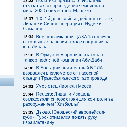
Политики призывают Испанию
18:23
отказаться от проведения чемпионата
мира 2030 совместно с Марокко
1037-й день войны: действия в Газе,
15:37
Ливане и Сирии, операции в Иудее и
Самарии
Военнослужащий ЦАХАЛа получил
15:34
осколочные ранения в ходе операции на
юге Ливана
В Ормузском проливе атакован
15:18
танкер нефтяной компании Абу-Даби
В Болгарии неизвестный БПЛА
14:38
взорвался в километре от насосной
станции Трансбалканского газопровода
Умер отец Лионеля Месси
14:01
Reuters: Ливан и Израиль
13:44
согласовали список стран для контроля за
разоружением "Хизбаллы"
Дзюдо. Юношеский европейский
13:33
кубок. Турок отказался пожать руку
израильтянину