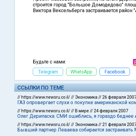
строится город "Большое Домодедово" площа
Виктора Вексельберга застраивается район 
Будьте с нами:
Telegram
WhatsApp
Facebook
ССЫЛКИ ПО ТЕМЕ
//
https://www.newsru.co.il/
//
Экономика
//
26 февраля 200
ГАЗ опровергает слухи о покупке американской ком
//
https://www.newsru.co.il/
//
В мире
//
24 февраля 2007
Олег Дерипаска: СМИ ошиблись, я гораздо беднее
//
https://www.newsru.co.il/
//
Экономика
//
21 февраля 200
Бывший партнер Леваева собирается застраивать 