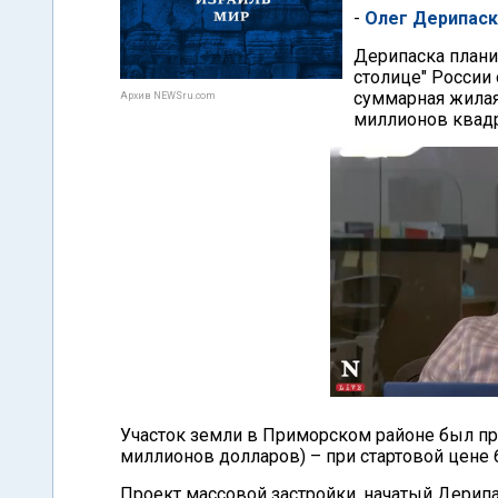
-
Олег Дерипаск
Дерипаска плани
столице" России
суммарная жилая
Архив NEWSru.com
миллионов квад
Участок земли в Приморском районе был при
миллионов долларов) – при стартовой цене 
Проект массовой застройки, начатый Дерипа