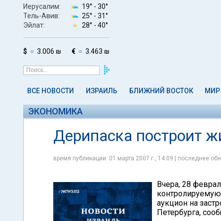
Иерусалим:
19° -
30°
Тель-Авив:
25° -
31°
Эйлат:
28° -
40°
$
3.006 ₪
€
3.463 ₪
ВСЕ НОВОСТИ
ИЗРАИЛЬ
БЛИЖНИЙ ВОСТОК
МИР
ЭКОНОМИКА
Дерипаска построит ж
время публикации: 01 марта 2007 г., 14:09 | последнее обн
Вчера, 28 феврал
контролируемую 
аукцион на заст
Петербурга, соо