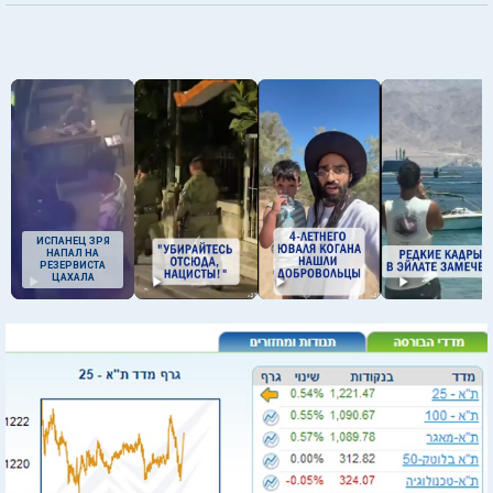
ИСПАНЕЦ ЗРЯ
НАПАЛ НА
РЕЗЕРВИСТА
ЦАХАЛА