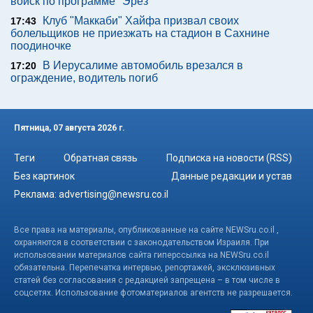
войск по программе "Эрез"
Клуб "Маккаби" Хайфа призвал своих
17:43
болельщиков не приезжать на стадион в Сахнине
поодиночке
В Иерусалиме автомобиль врезался в
17:20
ограждение, водитель погиб
Пятница, 07 августа 2026 г.
Теги
Обратная связь
Подписка на новости (RSS)
Без картинок
Данные редакции и устав
Реклама:
advertising@newsru.co.il
Все права на материалы, опубликованные на сайте NEWSru.co.il ,
охраняются в соответствии с законодательством Израиля. При
использовании материалов сайта гиперссылка на NEWSru.co.il
обязательна. Перепечатка интервью, репортажей, эксклюзивных
статей без согласования с редакцией запрещена – в том числе в
соцсетях. Использование фотоматериалов агентств не разрешается.