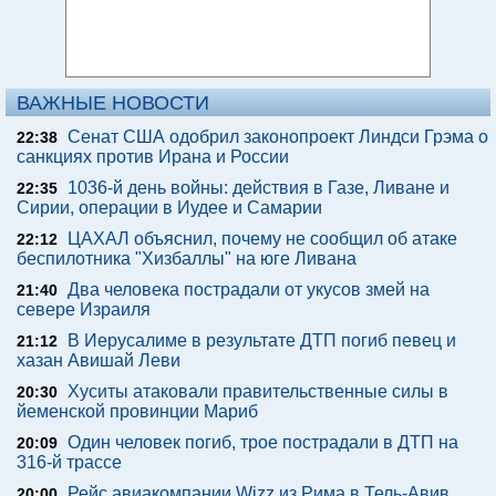
ВАЖНЫЕ НОВОСТИ
Сенат США одобрил законопроект Линдси Грэма о
22:38
санкциях против Ирана и России
1036-й день войны: действия в Газе, Ливане и
22:35
Сирии, операции в Иудее и Самарии
ЦАХАЛ объяснил, почему не сообщил об атаке
22:12
беспилотника "Хизбаллы" на юге Ливана
Два человека пострадали от укусов змей на
21:40
севере Израиля
В Иерусалиме в результате ДТП погиб певец и
21:12
хазан Авишай Леви
Хуситы атаковали правительственные силы в
20:30
йеменской провинции Мариб
Один человек погиб, трое пострадали в ДТП на
20:09
316-й трассе
Рейс авиакомпании Wizz из Рима в Тель-Авив
20:00