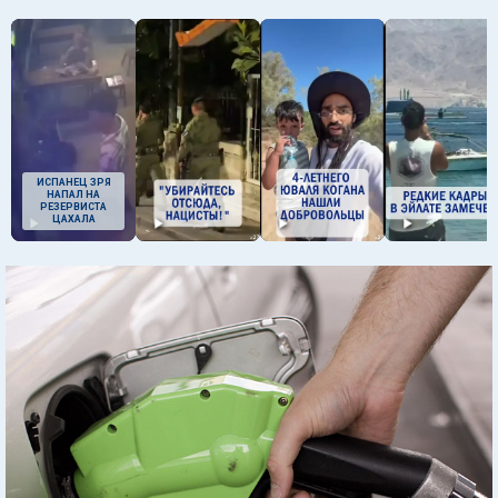
ИСПАНЕЦ ЗРЯ
НАПАЛ НА
РЕЗЕРВИСТА
ЦАХАЛА