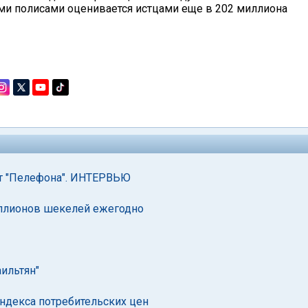
ми полисами оценивается истцами еще в 202 миллиона
от "Пелефона". ИНТЕРВЬЮ
миллионов шекелей ежегодно
ильтян"
ндекса потребительских цен