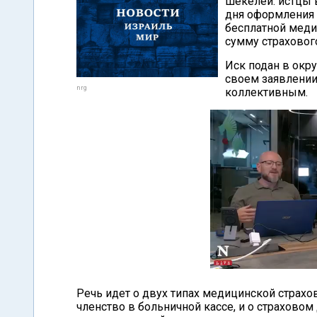
шекелей: истцы 
дня оформления 
бесплатной меди
сумму страхового
Иск подан в окр
своем заявлении
nrg
коллективным.
Речь идет о двух типах медицинской страхов
членство в больничной кассе, и о страхово