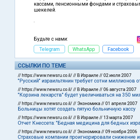
кассами, пенсионными фондами и страховы
шекелей.
.
Будьте с нами:
Telegram
WhatsApp
Facebook
ССЫЛКИ ПО ТЕМЕ
//
https://www.newsru.co.il/
//
В Израиле
//
02 июля 2007
"Русский" израильтянин требует сотни миллионов 
//
https://www.newsru.co.il/
//
В Израиле
//
06 августа 2007
"Корзина лекарств" будет увеличиваться на 350 
//
https://www.newsru.co.il/
//
Экономика
//
01 апреля 2007
Больницы хотят создать пятую больничную кассу
//
https://www.newsru.co.il/
//
В Израиле
//
13 марта 2007
Отчет Кнессета: "Бедная медицина для бедных изра
//
https://www.newsru.co.il/
//
Экономика
//
09 ноября 2006
Страховые компании проигнорировали снижение и