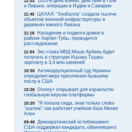
1035-й день войны: действия в Газе
12:02
и Ливане, операции в Иудее и Самарии
ЦАХАЛ: "Хизбалла" создала тысячи
11:45
объектов военной инфраструктуры в
деревнях южного Ливана
Нападение и поджоги домов в
11:16
районе Хирбет-Тубы, проводится
расследование
Экс-глава МВД Моше Арбель будет
11:04
получать в структуре Ицхака Тшувы
зарплату в 3,4 млн шекелей
Антикоррупционный суд Украины
10:50
определил меру пресечения бывшему
послу в США
Disney+ открывает для израильтян
10:26
глобальную версию платформы
"Я попала сюда, зная только слово
10:20
"шалом": как работает учебная база Михве
Алон
Демократический истеблишмент
09:48
США поддержал кандидата, обвинявшего