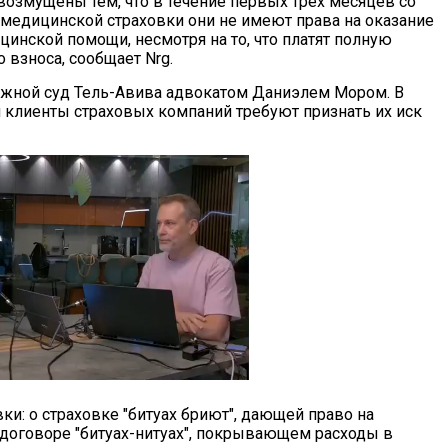
возмущены тем, что в течение первых трех месяцев со
медицинской страховки они не имеют права на оказание
цинской помощи, несмотря на то, что платят полную
 взноса, сообщает Nrg.
ужной суд Тель-Авива адвокатом Даниэлем Мором. В
 клиенты страховых компаний требуют признать их иск
ки: о страховке "битуах бриют", дающей право на
м договоре "битуах-нитуах", покрывающем расходы в