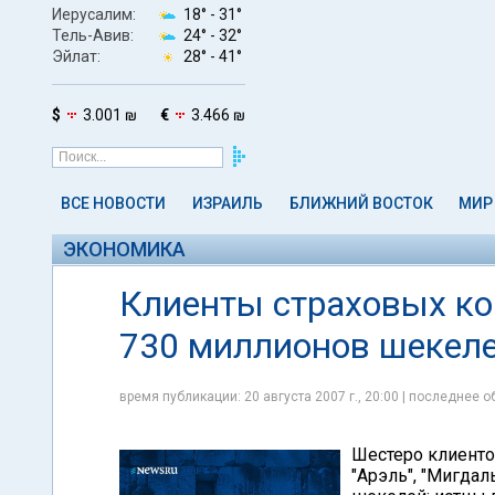
Иерусалим:
18° -
31°
Тель-Авив:
24° -
32°
Эйлат:
28° -
41°
$
3.001 ₪
€
3.466 ₪
ВСЕ НОВОСТИ
ИЗРАИЛЬ
БЛИЖНИЙ ВОСТОК
МИР
ЭКОНОМИКА
Клиенты страховых ко
730 миллионов шекел
время публикации: 20 августа 2007 г., 20:00 | последнее об
Шестеро клиенто
"Арэль", "Мигдал