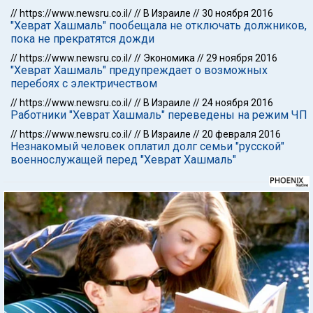
//
https://www.newsru.co.il/
//
В Израиле
//
30 ноября 2016
"Хеврат Хашмаль" пообещала не отключать должников,
пока не прекратятся дожди
//
https://www.newsru.co.il/
//
Экономика
//
29 ноября 2016
"Хеврат Хашмаль" предупреждает о возможных
перебоях с электричеством
//
https://www.newsru.co.il/
//
В Израиле
//
24 ноября 2016
Работники "Хеврат Хашмаль" переведены на режим ЧП
//
https://www.newsru.co.il/
//
В Израиле
//
20 февраля 2016
Незнакомый человек оплатил долг семьи "русской"
военнослужащей перед "Хеврат Хашмаль"