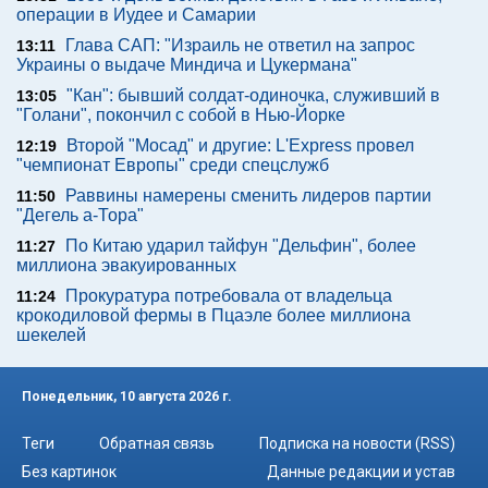
операции в Иудее и Самарии
Глава САП: "Израиль не ответил на запрос
13:11
Украины о выдаче Миндича и Цукермана"
"Кан": бывший солдат-одиночка, служивший в
13:05
"Голани", покончил с собой в Нью-Йорке
Второй "Мосад" и другие: L'Express провел
12:19
"чемпионат Европы" среди спецслужб
Раввины намерены сменить лидеров партии
11:50
"Дегель а-Тора"
По Китаю ударил тайфун "Дельфин", более
11:27
миллиона эвакуированных
Прокуратура потребовала от владельца
11:24
крокодиловой фермы в Пцаэле более миллиона
шекелей
Понедельник, 10 августа 2026 г.
Теги
Обратная связь
Подписка на новости (RSS)
Без картинок
Данные редакции и устав