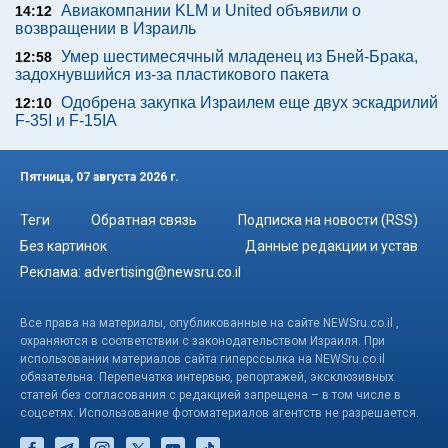
Авиакомпании KLM и United объявили о
14:12
возвращении в Израиль
Умер шестимесячный младенец из Бней-Брака,
12:58
задохнувшийся из-за пластикового пакета
Одобрена закупка Израилем еще двух эскадрилий
12:10
F-35I и F-15IA
Пятница, 07 августа 2026 г.
Теги
Обратная связь
Подписка на новости (RSS)
Без картинок
Данные редакции и устав
Реклама:
advertising@newsru.co.il
Все права на материалы, опубликованные на сайте NEWSru.co.il ,
охраняются в соответствии с законодательством Израиля. При
использовании материалов сайта гиперссылка на NEWSru.co.il
обязательна. Перепечатка интервью, репортажей, эксклюзивных
статей без согласования с редакцией запрещена – в том числе в
соцсетях. Использование фотоматериалов агентств не разрешается.