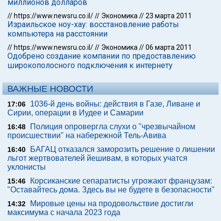
миллионов долларов
//
https://www.newsru.co.il/
//
Экономика
//
23 марта 2011
Израильское ноу-хау: восстановление работы
компьютера на расстоянии
//
https://www.newsru.co.il/
//
Экономика
//
06 марта 2011
Одобрено создание компании по предоставлению
широкополосного подключения к интернету
ВАЖНЫЕ НОВОСТИ
1036-й день войны: действия в Газе, Ливане и
17:06
Сирии, операции в Иудее и Самарии
Полиция опровергла слухи о "чрезвычайном
16:48
происшествии" на набережной Тель-Авива
БАГАЦ отказался заморозить решение о лишении
16:40
льгот жертвователей йешивам, в которых учатся
уклонисты
Корсиканские сепаратисты угрожают французам:
15:46
"Оставайтесь дома. Здесь вы не будете в безопасности"
Мировые цены на продовольствие достигли
14:32
максимума с начала 2023 года