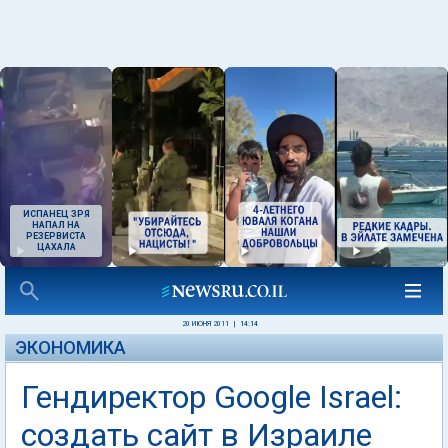
ИСПАНЕЦ ЗРЯ
НАПАЛ НА
РЕЗЕРВИСТА
ЦАХАЛА
20 ИЮНЯ 2011
|
14:14
ЭКОНОМИКА
Гендиректор Google Israel:
создать сайт в Израиле