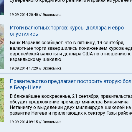
суверенного кредитного рейтинга Израиля на уровне А
19.09.2014 20:40
// Экономика
Итоги валютных торгов: курсы доллара и евро
опустились
Банк Израиля сообщает, что в пятницу, 19 сентября,
валютные торги завершились понижением курсов ед
европейской валюты и доллара США по отношению к
израильскому шекелю.
19.09.2014 17:29
// Экономика
Правительство предлагает построить вторую бол
в Беэр-Шеве
В ближайшее воскресенье, 21 сентября, правительств
обсудит предложение премьер-министра Биньямина
Нетаниягу о выделении двух миллиардов шекелей на
развитие Негева и прилегающих к сектору Газы район
19.09.2014 09:15
// Экономика