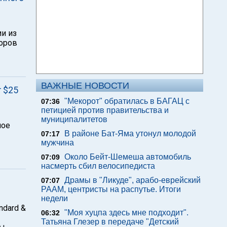
и из
боров
ВАЖНЫЕ НОВОСТИ
т $25
"Мекорот" обратилась в БАГАЦ с
07:36
петицией против правительства и
муниципалитетов
ное
В районе Бат-Яма утонул молодой
07:17
мужчина
Около Бейт-Шемеша автомобиль
07:09
насмерть сбил велосипедиста
Драмы в "Ликуде", арабо-еврейский
07:07
РААМ, центристы на распутье. Итоги
недели
ndard &
"Моя хуцпа здесь мне подходит".
06:32
Татьяна Глезер в передаче "Детский