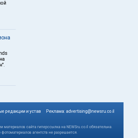
ной
иона
nds
на
".
е редакции и устав
Реклама:
advertising@newsru.co.il
и материалов сайта гиперссылка на NEWSru.co.il обязательна.
е фотоматериалов агентств не разрешается.