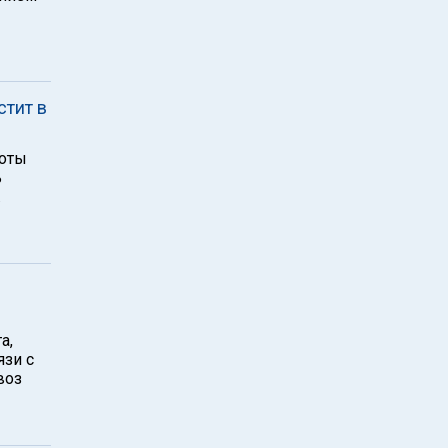
стит в
ноты
ь
.
а,
язи с
воз