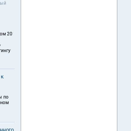
ный
ом 20
о
тингу
 к
ы по
нном
енного