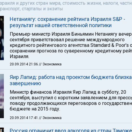
аиля и других стран мира, стоимость жизни, налоги, част
ранспорт, стартапы и экзиты
Нетаниягу: сохранение рейтинга Израиля S&P -
результат нашей ответственной политики
Премьер-министр Израиля Биньямин Нетаниягу вечер
сентября приветствовал решение международного
кредитного рейтингового агентства Starndard & Poor's 
сохранении прогноза по суверенному кредитному рей
Израиля.
20.09.2014 21:06
// Экономика
Яир Лапид: работа над проектом бюджета близка
завершению
Министр финансов Израиля Яир Лапид в субботу, 20
сентября, выступил с коротким заявлением для пресс
поводу продолжающихся переговоров о государстве
бюджете на 2015 году.
20.09.2014 17:41
// Экономика
Россия ограничит ввоз алкоголя из стран Тамож