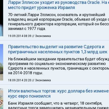
Ларри Эллисон уходит из руководства Oracle. На 
место придет уроженка Израиля
70-летний Ларри Эллисон, основатель и крупнейший
владелец акций корпорации Oracle, объявил об уходе 
генерального директора корпорации, который он бес
занимал с 1977 года.
19.09.2014 08:39
// Экономика
Правительство выделит на развитие Сдерота и
приграничных населенных пунктов 1,3 млрд шек
На ближайшем заседании правительства будет обсуж
программа по социально-экономическому развитию
Сдерота и населенных пунктов, граничащих с сектором
на 2014-2018 годы.
18.09.2014 20:20
// Экономика
Итоги валютных торгов: курс доллара без измене
курс евро понизился
Банк Израиля сообщает, что в четверг, 18 сентября,
валютные торги завершились незначительным сниж