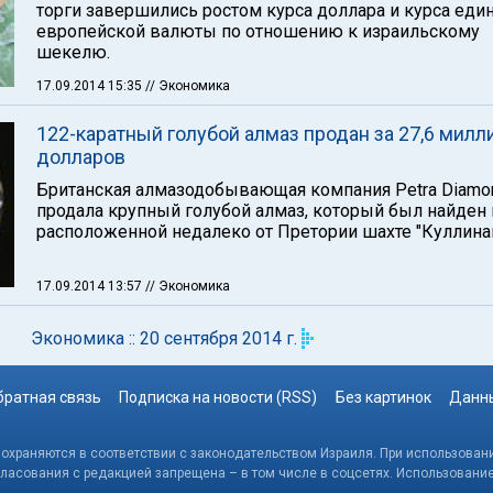
торги завершились ростом курса доллара и курса еди
европейской валюты по отношению к израильскому
шекелю.
17.09.2014 15:35
// Экономика
122-каратный голубой алмаз продан за 27,6 милл
долларов
Британская алмазодобывающая компания Petra Diamo
продала крупный голубой алмаз, который был найден 
расположенной недалеко от Претории шахте "Куллинан
17.09.2014 13:57
// Экономика
Экономика :: 20 сентября 2014 г.
братная связь
Подписка на новости (RSS)
Без картинок
Данны
, охраняются в соответствии с законодательством Израиля. При использовани
гласования с редакцией запрещена – в том числе в соцсетях. Использовани