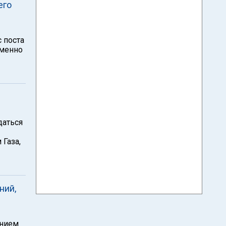
его
с поста
сменно
даться
 Газа,
ний,
ением