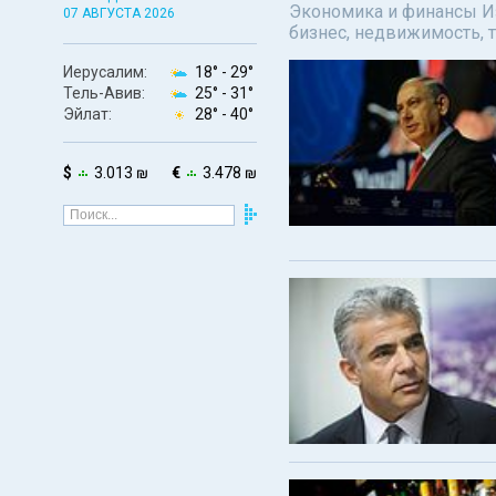
Экономика и финансы Изр
07 АВГУСТА 2026
бизнес, недвижимость, т
Иерусалим:
18° -
29°
Тель-Авив:
25° -
31°
Эйлат:
28° -
40°
$
3.013 ₪
€
3.478 ₪