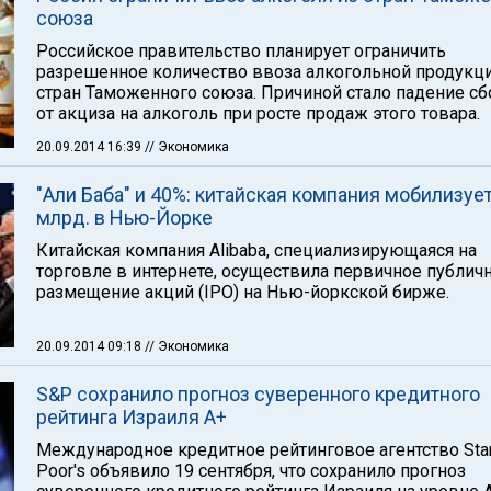
союза
Российское правительство планирует ограничить
разрешенное количество ввоза алкогольной продукци
стран Таможенного союза. Причиной стало падение с
от акциза на алкоголь при росте продаж этого товара.
20.09.2014 16:39
// Экономика
"Али Баба" и 40%: китайская компания мобилизуе
млрд. в Нью-Йорке
Китайская компания Alibaba, специализирующаяся на
торговле в интернете, осуществила первичное публич
размещение акций (IPO) на Нью-йоркской бирже.
20.09.2014 09:18
// Экономика
S&P сохранило прогноз суверенного кредитного
рейтинга Израиля А+
Международное кредитное рейтинговое агентство Sta
Poor's объявило 19 сентября, что сохранило прогноз