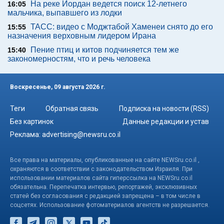
На реке Иордан ведется поиск 12-летнего
16:05
мальчика, выпавшего из лодки
ТАСС: видео с Моджтабой Хаменеи снято до его
15:55
назначения верховным лидером Ирана
Пение птиц и китов подчиняется тем же
15:40
закономерностям, что и речь человека
Воскресенье, 09 августа 2026 г.
Теги
Обратная связь
Подписка на новости (RSS)
Без картинок
Данные редакции и устав
Реклама:
advertising@newsru.co.il
Все права на материалы, опубликованные на сайте NEWSru.co.il ,
охраняются в соответствии с законодательством Израиля. При
использовании материалов сайта гиперссылка на NEWSru.co.il
обязательна. Перепечатка интервью, репортажей, эксклюзивных
статей без согласования с редакцией запрещена – в том числе в
соцсетях. Использование фотоматериалов агентств не разрешается.