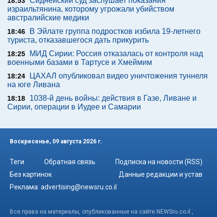
Сиднейский суд заслушает показания
18:53
израильтянина, которому угрожали убийством
австралийские медики
В Эйлате группа подростков избила 19-летнего
18:46
туриста, отказавшегося дать прикурить
МИД Сирии: Россия отказалась от контроля над
18:25
военными базами в Тартусе и Хмеймим
ЦАХАЛ опубликовал видео уничтожения туннеля
18:24
на юге Ливана
1038-й день войны: действия в Газе, Ливане и
18:18
Сирии, операции в Иудее и Самарии
Воскресенье, 09 августа 2026 г.
Теги
Обратная связь
Подписка на новости (RSS)
Без картинок
Данные редакции и устав
Реклама:
advertising@newsru.co.il
Все права на материалы, опубликованные на сайте NEWSru.co.il ,