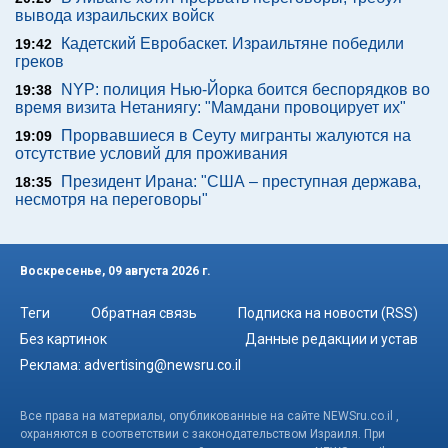
вывода израильских войск
Кадетский Евробаскет. Израильтяне победили
19:42
греков
NYP: полиция Нью-Йорка боится беспорядков во
19:38
время визита Нетаниягу: "Мамдани провоцирует их"
Прорвавшиеся в Сеуту мигранты жалуются на
19:09
отсутствие условий для проживания
Президент Ирана: "США – преступная держава,
18:35
несмотря на переговоры"
Воскресенье, 09 августа 2026 г.
Теги
Обратная связь
Подписка на новости (RSS)
Без картинок
Данные редакции и устав
Реклама:
advertising@newsru.co.il
Все права на материалы, опубликованные на сайте NEWSru.co.il ,
охраняются в соответствии с законодательством Израиля. При