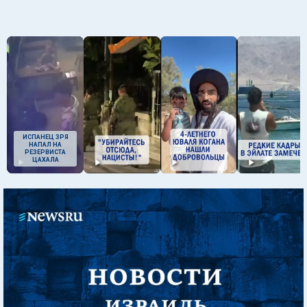
ИСПАНЕЦ ЗРЯ
НАПАЛ НА
РЕЗЕРВИСТА
ЦАХАЛА