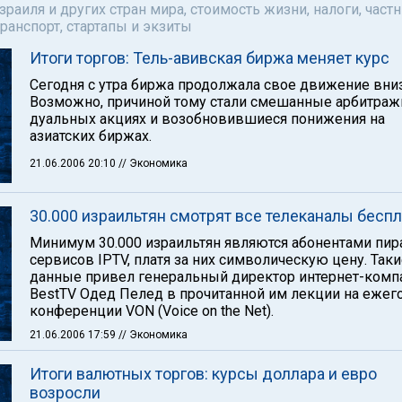
аиля и других стран мира, стоимость жизни, налоги, част
ранспорт, стартапы и экзиты
Итоги торгов: Тель-авивская биржа меняет курс
Сегодня с утра биржа продолжала свое движение вниз
Возможно, причиной тому стали смешанные арбитраж
дуальных акциях и возобновившиеся понижения на
азиатских биржах.
21.06.2006 20:10
// Экономика
30.000 израильтян смотрят все телеканалы бесп
Минимум 30.000 израильтян являются абонентами пир
сервисов IPTV, платя за них символическую цену. Так
данные привел генеральный директор интернет-комп
BestTV Одед Пелед в прочитанной им лекции на ежег
конференции VON (Voice on the Net).
21.06.2006 17:59
// Экономика
Итоги валютных торгов: курсы доллара и евро
возросли