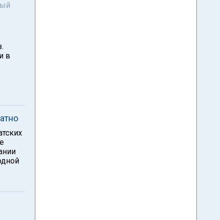
ный
.
и в
латно
атских
ие
ании
одной