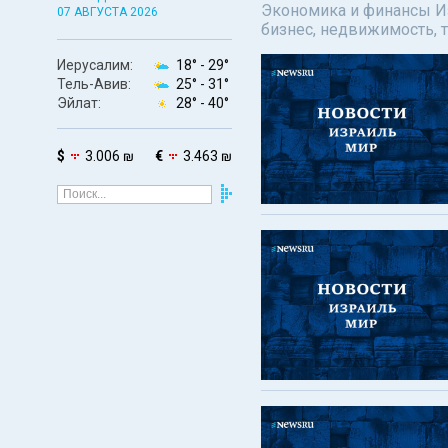
Экономика и финансы Изр
07 АВГУСТА 2026
бизнес, недвижимость, т
Иерусалим:
18° -
29°
Тель-Авив:
25° -
31°
Эйлат:
28° -
40°
$
3.006 ₪
€
3.463 ₪