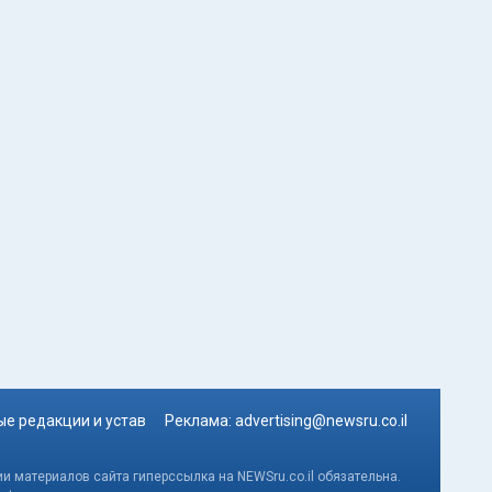
е редакции и устав
Реклама:
advertising@newsru.co.il
и материалов сайта гиперссылка на NEWSru.co.il обязательна.