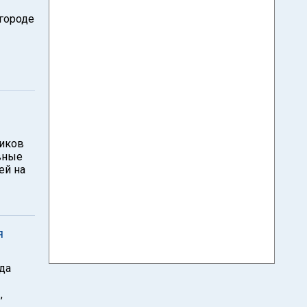
 городе
ников
вные
ей на
я
да
,