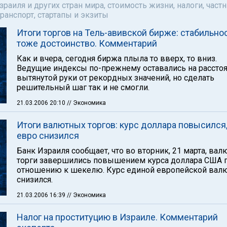
аиля и других стран мира, стоимость жизни, налоги, част
ранспорт, стартапы и экзиты
Итоги торгов на Тель-авивской бирже: стабильно
тоже достоинство. Комментарий
Как и вчера, сегодня биржа плыла то вверх, то вниз.
Ведущие индексы по-прежнему оставались на рассто
вытянутой руки от рекордных значений, но сделать
решительный шаг так и не смогли.
21.03.2006 20:10
// Экономика
Итоги валютных торгов: курс доллара повысился,
евро снизился
Банк Израиля сообщает, что во вторник, 21 марта, ва
торги завершились повышением курса доллара США 
отношению к шекелю. Курс единой европейской вал
снизился.
21.03.2006 16:39
// Экономика
Налог на проституцию в Израиле. Комментарий