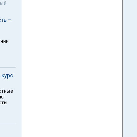
ный
сть –
янии
 курс
лютные
по
юты