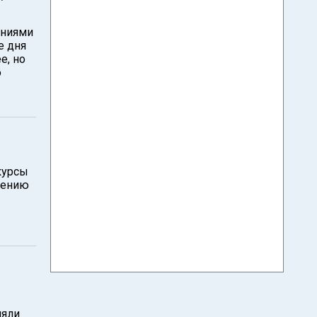
ениями
е дня
е, но
о
 курсы
шению
няли