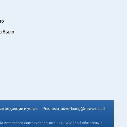
то
ка было
е редакции и устав
Реклама:
advertising@newsru.co.il
и материалов сайта гиперссылка на NEWSru.co.il обязательна.