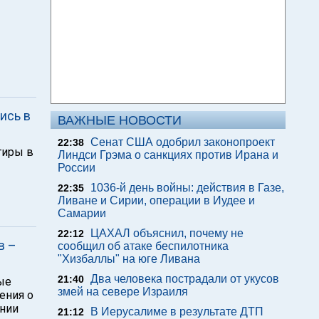
ись в
ВАЖНЫЕ НОВОСТИ
Сенат США одобрил законопроект
22:38
тиры в
Линдси Грэма о санкциях против Ирана и
России
1036-й день войны: действия в Газе,
22:35
Ливане и Сирии, операции в Иудее и
Самарии
ЦАХАЛ объяснил, почему не
22:12
в –
сообщил об атаке беспилотника
"Хизбаллы" на юге Ливана
Два человека пострадали от укусов
21:40
ые
змей на севере Израиля
ения о
ании
В Иерусалиме в результате ДТП
21:12