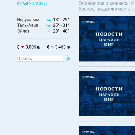
Экономика и финансы Изр
07 АВГУСТА 2026
бизнес, недвижимость, т
Иерусалим:
18° -
29°
Тель-Авив:
25° -
31°
Эйлат:
28° -
40°
$
3.006 ₪
€
3.463 ₪