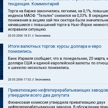
тенденция. Комментарий
Торги на бирже закончились легкими, на 0,1%, повыш
индекса МАОФ. "Тельтек" снизился на 0,33%. В середин
понижения в акциях хай-тек сектора были значительне
начавшиеся с повышений торги в Нью-Йорке немног
исправили ситуацию.
20.03.2006 18:31
// Экономика
Итоги валютных торгов: курсы доллара и евро
понизились
Банк Израиля сообщает, что в понедельник, 20 марта,
доллара США и единой европейской валюты по отно
к шекелю несколько понизились.
20.03.2006 17:02
// Экономика
Приватизацию нефтеперерабатывающих заводов
утвердили всего два депутата
Финансовая комиссия утвердила приватизацию двух
нефтеперерабатывающих заводов. В обсуждении при