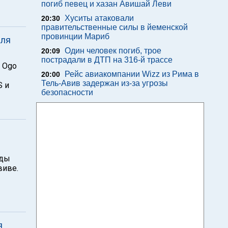
погиб певец и хазан Авишай Леви
Хуситы атаковали
20:30
правительственные силы в йеменской
провинции Мариб
для
Один человек погиб, трое
20:09
пострадали в ДТП на 316-й трассе
 Ogo
Рейс авиакомпании Wizz из Рима в
20:00
Тель-Авив задержан из-за угрозы
S и
безопасности
оды
виве.
я